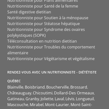
Nutritionniste pour Plans alimentaires
Nutritionniste pour Santé de la femme
Santé digestive dietitian
Nutritionniste pour Soutien à la ménopause
Nutritionniste pour Stéatose hépatique
Nutritionniste pour Syndrome des ovaires
polykystiques (SOPK)
Téléconsultation en nutrition dietitian
Nutritionniste pour Troubles du comportement
alimentaire
Nutritionniste pour Végétarisme et végétalisme
RENDEZ-VOUS AVEC UN NUTRITIONNISTE - DIÉTÉTISTE
QUÉBEC
Blainville
Boisbriand
Boucherville
Brossard
Châteauguay
Chicoutimi
Dollard-Des Ormeaux
Gatineau
Granby
Joliette
Laval
Lévis
Longueuil
Mascouche
Mirabel
Mont-Laurier
Mont-Saint-