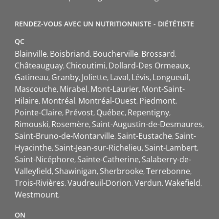
RENDEZ-VOUS AVEC UN NUTRITIONNISTE - DIÉTÉTISTE
QC
Blainville
Boisbriand
Boucherville
Brossard
Châteauguay
Chicoutimi
Dollard-Des Ormeaux
Gatineau
Granby
Joliette
Laval
Lévis
Longueuil
Mascouche
Mirabel
Mont-Laurier
Mont-Saint-
Hilaire
Montréal
Montréal-Ouest
Piedmont
Pointe-Claire
Prévost
Québec
Repentigny
Rimouski
Rosemère
Saint-Augustin-de-Desmaures
Saint-Bruno-de-Montarville
Saint-Eustache
Saint-
Hyacinthe
Saint-Jean-sur-Richelieu
Saint-Lambert
Saint-Nicéphore
Sainte-Catherine
Salaberry-de-
Valleyfield
Shawinigan
Sherbrooke
Terrebonne
Trois-Rivières
Vaudreuil-Dorion
Verdun
Wakefield
Westmount
ON