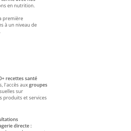
ns en nutrition.
la première
ès à un niveau de
.
r des professionnels. À la
surances, ainsi qu'aux
0+ recettes santé
ement adapté pour vous.
miné votre parcours avec
és, l'accès aux
groupes
eux.
uelles sur
s produits et services
utritionnistes pour
us les goûts et besoins.
ystème de suivi intégré.
ultations
ter motivé(e).
gerie directe :