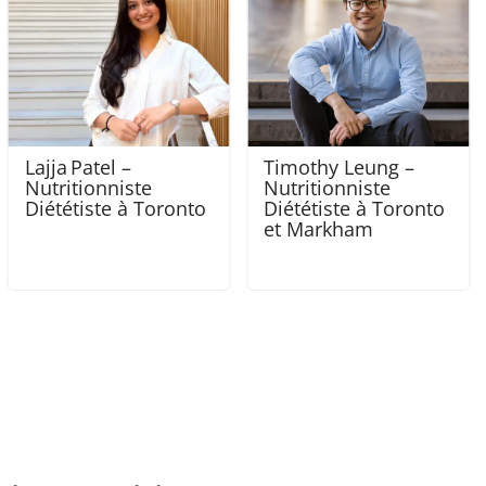
Timothy Leung –
Isabella Pagotto -
Nutritionniste
Nutritionniste
Diététiste à Toronto
Diététiste à Ottawa
et Markham
et à Gatineau