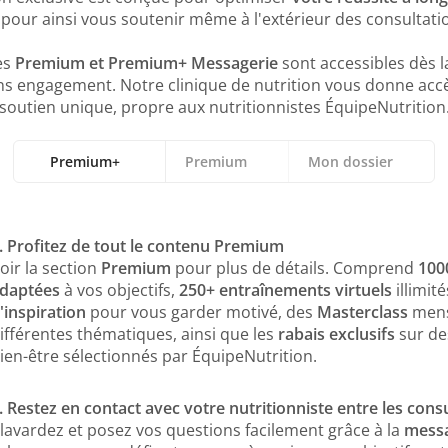
, pour ainsi vous soutenir même à l'extérieur des consultatio
es
Premium et Premium+ Messagerie
sont accessibles dès 
ns engagement. Notre clinique de nutrition vous donne acc
soutien unique, propre aux nutritionnistes ÉquipeNutrition
Premium+
Premium
Mon dossier
. Profitez de tout le contenu Premium
1. Entraînements virtuels illimités
1. Accès pratique à vos outils
oir la section
Accédez à plus de 250 séances d’entraînement guidées pa
Accédez facilement à vos rendez-vous, aux reçus pour as
Premium
pour plus de détails. Comprend
100
daptées
maison ou en déplacement, trouvez toujours un entraîn
documents remis en consultation. Même après avoir ter
à vos objectifs,
250+ entraînements virtuels
illimit
'inspiration
votre nutritionniste, vous gardez accès à ces outils préci
pour vous garder motivé, des
Masterclass
mens
ifférentes thématiques, ainsi que les
rabais exclusifs
sur de
2. Recettes saines et savoureuses
ien-être sélectionnés par ÉquipeNutrition.
Découvrez plus de 1000 recettes santés créées par nos n
2. Suivi personnalisé de vos progrès
soutenir vos objectifs de santé, avec des options pour to
Continuez à suivre vos objectifs de santé grâce à notre s
. Restez en contact avec votre nutritionniste entre les cons
Fixez-vous des défis et célébrez chaque victoire pour res
lavardez et posez vos questions facilement grâce à la
messa
3. Rabais exclusifs