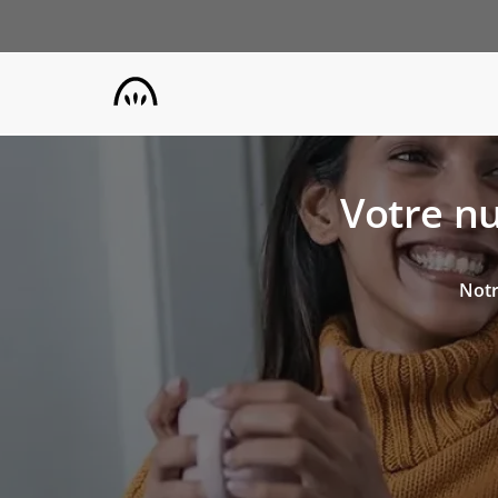
Aller
au
contenu
principal
Votre nu
Notr