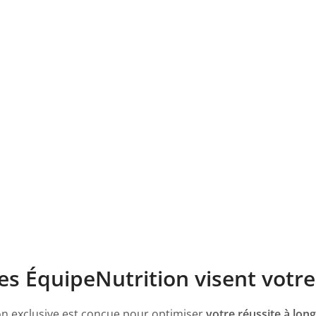
tes ÉquipeNutrition visent votr
on exclusive est conçue pour optimiser
votre réussite à lon