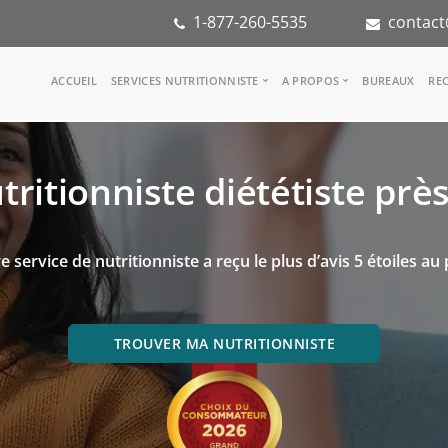
1-877-260-5535
contact
Main
ACCUEIL
SERVICES NUTRITIONNISTE
A PROPOS
BUREAUX
REC
navigation
Consulter une nutritionniste
Notre équipe
Référence médicale
Dans les médias
tritionniste diététiste prè
Services aux entreprises
Notre mission
Groupes d'inspiration
Partenaires
KoalaPro
Stage en nutritio
Carrières
e service de nutritionniste a reçu le plus d’avis 5 étoiles au
FAQ
TROUVER MA NUTRITIONNISTE