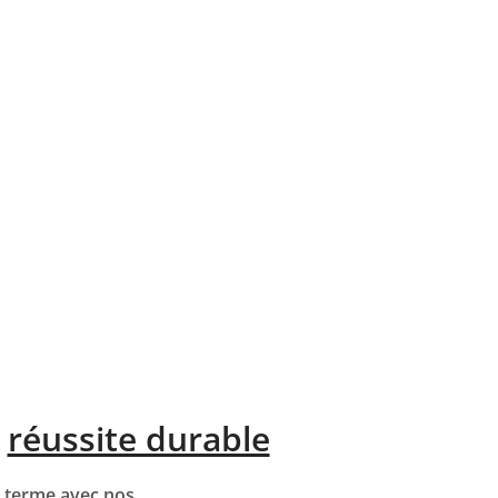
e
réussite durable
g terme avec nos