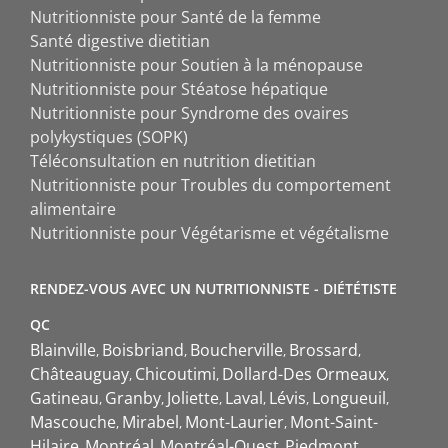
Nutritionniste pour Santé de la femme
Santé digestive dietitian
Nutritionniste pour Soutien à la ménopause
Nutritionniste pour Stéatose hépatique
Nutritionniste pour Syndrome des ovaires
polykystiques (SOPK)
Téléconsultation en nutrition dietitian
Nutritionniste pour Troubles du comportement
alimentaire
Nutritionniste pour Végétarisme et végétalisme
RENDEZ-VOUS AVEC UN NUTRITIONNISTE - DIÉTÉTISTE
QC
Blainville
Boisbriand
Boucherville
Brossard
Châteauguay
Chicoutimi
Dollard-Des Ormeaux
Gatineau
Granby
Joliette
Laval
Lévis
Longueuil
Mascouche
Mirabel
Mont-Laurier
Mont-Saint-
Hilaire
Montréal
Montréal-Ouest
Piedmont