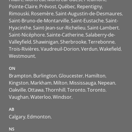
Pointe-Claire
Prévost
Québec
Repentigny
Rimouski
Rosemère
Saint-Augustin-de-Desmaures
Saint-Bruno-de-Montarville
Saint-Eustache
Saint-
Hyacinthe
Saint-Jean-sur-Richelieu
Saint-Lambert
Saint-Nicéphore
Sainte-Catherine
Salaberry-de-
Valleyfield
Shawinigan
Sherbrooke
Terrebonne
Trois-Rivières
Vaudreuil-Dorion
Verdun
Wakefield
Westmount
ON
Brampton
Burlington
Gloucester
Hamilton
Kingston
Markham
Milton
Mississauga
Nepean
Oakville
Ottawa
Thornhill
Toronto
Toronto
Vaughan
Waterloo
Windsor
AB
Calgary
Edmonton
NS