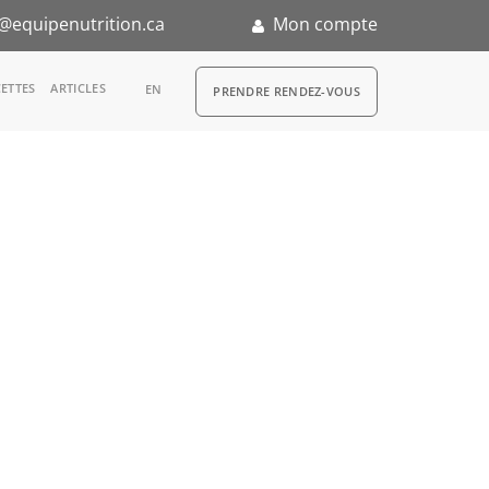
@equipenutrition.ca
Mon compte
RDV
ETTES
ARTICLES
EN
PRENDRE RENDEZ-VOUS
n