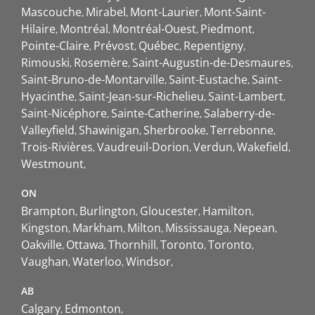
Mascouche
Mirabel
Mont-Laurier
Mont-Saint-
Hilaire
Montréal
Montréal-Ouest
Piedmont
Pointe-Claire
Prévost
Québec
Repentigny
Rimouski
Rosemère
Saint-Augustin-de-Desmaures
Saint-Bruno-de-Montarville
Saint-Eustache
Saint-
Hyacinthe
Saint-Jean-sur-Richelieu
Saint-Lambert
Saint-Nicéphore
Sainte-Catherine
Salaberry-de-
Valleyfield
Shawinigan
Sherbrooke
Terrebonne
Trois-Rivières
Vaudreuil-Dorion
Verdun
Wakefield
Westmount
ON
Brampton
Burlington
Gloucester
Hamilton
Kingston
Markham
Milton
Mississauga
Nepean
Oakville
Ottawa
Thornhill
Toronto
Toronto
Vaughan
Waterloo
Windsor
AB
Calgary
Edmonton