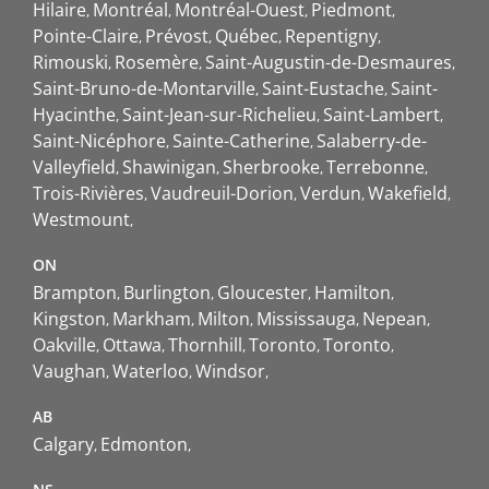
Hilaire
Montréal
Montréal-Ouest
Piedmont
Pointe-Claire
Prévost
Québec
Repentigny
Rimouski
Rosemère
Saint-Augustin-de-Desmaures
Saint-Bruno-de-Montarville
Saint-Eustache
Saint-
Hyacinthe
Saint-Jean-sur-Richelieu
Saint-Lambert
Saint-Nicéphore
Sainte-Catherine
Salaberry-de-
Valleyfield
Shawinigan
Sherbrooke
Terrebonne
Trois-Rivières
Vaudreuil-Dorion
Verdun
Wakefield
Westmount
ON
Brampton
Burlington
Gloucester
Hamilton
Kingston
Markham
Milton
Mississauga
Nepean
Oakville
Ottawa
Thornhill
Toronto
Toronto
Vaughan
Waterloo
Windsor
AB
Calgary
Edmonton