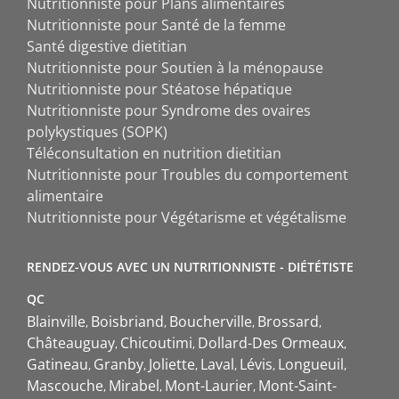
Nutritionniste pour Plans alimentaires
Nutritionniste pour Santé de la femme
Santé digestive dietitian
Nutritionniste pour Soutien à la ménopause
Nutritionniste pour Stéatose hépatique
Nutritionniste pour Syndrome des ovaires
polykystiques (SOPK)
Téléconsultation en nutrition dietitian
Nutritionniste pour Troubles du comportement
alimentaire
Nutritionniste pour Végétarisme et végétalisme
RENDEZ-VOUS AVEC UN NUTRITIONNISTE - DIÉTÉTISTE
QC
Blainville
Boisbriand
Boucherville
Brossard
Châteauguay
Chicoutimi
Dollard-Des Ormeaux
Gatineau
Granby
Joliette
Laval
Lévis
Longueuil
Mascouche
Mirabel
Mont-Laurier
Mont-Saint-