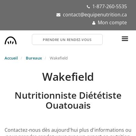
Aller
1-877-260-5535
au
contact@equipenutrition.ca
contenu
Mon compte
principal
PRENDRE UN RENDEZ-VOUS
Accueil
Bureaux
Wakefield
Wakefield
Nutritionniste Diététiste
Ouatouais
Contactez-nous dès aujourd'hui plus d'informations ou