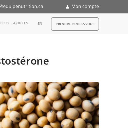
@equipenutrition.ca
Mon compte
RDV
ETTES
ARTICLES
EN
PRENDRE RENDEZ-VOUS
estostérone
n