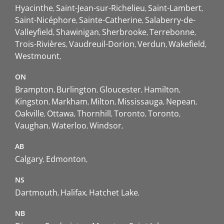
Hyacinthe
Saint-Jean-sur-Richelieu
Saint-Lambert
Saint-Nicéphore
Sainte-Catherine
Salaberry-de-
Valleyfield
Shawinigan
Sherbrooke
Terrebonne
Trois-Rivières
Vaudreuil-Dorion
Verdun
Wakefield
Westmount
ON
Brampton
Burlington
Gloucester
Hamilton
Kingston
Markham
Milton
Mississauga
Nepean
Oakville
Ottawa
Thornhill
Toronto
Toronto
Vaughan
Waterloo
Windsor
AB
Calgary
Edmonton
NS
Dartmouth
Halifax
Hatchet Lake
NB