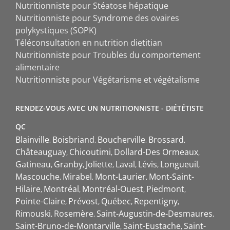
Nutritionniste pour Stéatose hépatique
Nutritionniste pour Syndrome des ovaires
polykystiques (SOPK)
Téléconsultation en nutrition dietitian
Nutritionniste pour Troubles du comportement
alimentaire
Nutritionniste pour Végétarisme et végétalisme
RENDEZ-VOUS AVEC UN NUTRITIONNISTE - DIÉTÉTISTE
QC
Blainville
Boisbriand
Boucherville
Brossard
Châteauguay
Chicoutimi
Dollard-Des Ormeaux
Gatineau
Granby
Joliette
Laval
Lévis
Longueuil
Mascouche
Mirabel
Mont-Laurier
Mont-Saint-
Hilaire
Montréal
Montréal-Ouest
Piedmont
Pointe-Claire
Prévost
Québec
Repentigny
Rimouski
Rosemère
Saint-Augustin-de-Desmaures
Saint-Bruno-de-Montarville
Saint-Eustache
Saint-