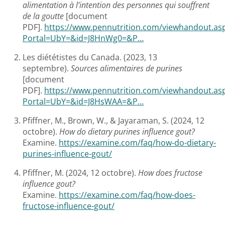
alimentation à l’intention des personnes qui souffrent
de la goutte
[document
PDF].
https://www.pennutrition.com/viewhandout.as
Portal=UbY=&id=J8HnWg0=&P…
Les diététistes du Canada. (2023, 13
septembre).
Sources alimentaires de purines
[document
PDF].
https://www.pennutrition.com/viewhandout.as
Portal=UbY=&id=J8HsWAA=&P…
Pfiffner, M., Brown, W., & Jayaraman, S. (2024, 12
octobre).
How do dietary purines influence gout?
Examine.
https://examine.com/faq/how-do-dietary-
purines-influence-gout/
Pfiffner, M. (2024, 12 octobre).
How does fructose
influence gout?
Examine.
https://examine.com/faq/how-does-
fructose-influence-gout/