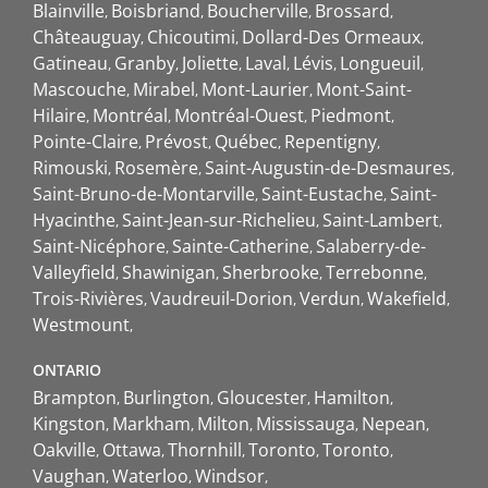
Blainville
Boisbriand
Boucherville
Brossard
Châteauguay
Chicoutimi
Dollard-Des Ormeaux
Gatineau
Granby
Joliette
Laval
Lévis
Longueuil
Mascouche
Mirabel
Mont-Laurier
Mont-Saint-
Hilaire
Montréal
Montréal-Ouest
Piedmont
Pointe-Claire
Prévost
Québec
Repentigny
Rimouski
Rosemère
Saint-Augustin-de-Desmaures
Saint-Bruno-de-Montarville
Saint-Eustache
Saint-
Hyacinthe
Saint-Jean-sur-Richelieu
Saint-Lambert
Saint-Nicéphore
Sainte-Catherine
Salaberry-de-
Valleyfield
Shawinigan
Sherbrooke
Terrebonne
Trois-Rivières
Vaudreuil-Dorion
Verdun
Wakefield
Westmount
ONTARIO
Brampton
Burlington
Gloucester
Hamilton
Kingston
Markham
Milton
Mississauga
Nepean
Oakville
Ottawa
Thornhill
Toronto
Toronto
Vaughan
Waterloo
Windsor