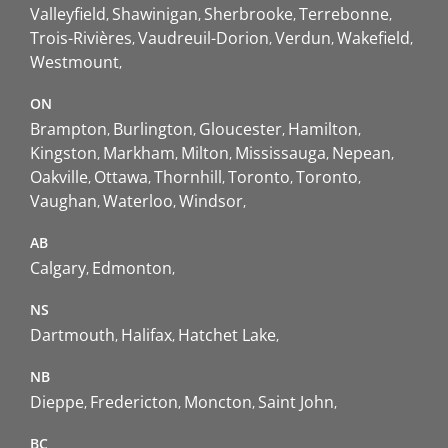
Valleyfield
Shawinigan
Sherbrooke
Terrebonne
Trois-Rivières
Vaudreuil-Dorion
Verdun
Wakefield
Westmount
ON
Brampton
Burlington
Gloucester
Hamilton
Kingston
Markham
Milton
Mississauga
Nepean
Oakville
Ottawa
Thornhill
Toronto
Toronto
Vaughan
Waterloo
Windsor
AB
Calgary
Edmonton
NS
Dartmouth
Halifax
Hatchet Lake
NB
Dieppe
Fredericton
Moncton
Saint John
BC