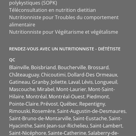
polykystiques (SOPK)
Téléconsultation en nutrition dietitian
Nutritionniste pour Troubles du comportement
alimentaire
Nutritionniste pour Végétarisme et végétalisme
RENDEZ-VOUS AVEC UN NUTRITIONNISTE - DIÉTÉTISTE
QC
Blainville
Boisbriand
Boucherville
Brossard
Châteauguay
Chicoutimi
Dollard-Des Ormeaux
Gatineau
Granby
Joliette
Laval
Lévis
Longueuil
Mascouche
Mirabel
Mont-Laurier
Mont-Saint-
Hilaire
Montréal
Montréal-Ouest
Piedmont
Pointe-Claire
Prévost
Québec
Repentigny
Rimouski
Rosemère
Saint-Augustin-de-Desmaures
Saint-Bruno-de-Montarville
Saint-Eustache
Saint-
Hyacinthe
Saint-Jean-sur-Richelieu
Saint-Lambert
Saint-Nicéphore
Sainte-Catherine
Salaberry-de-