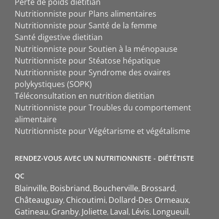
Perte de poids dietitian
Nutritionniste pour Plans alimentaires
Nutritionniste pour Santé de la femme
Santé digestive dietitian
Nutritionniste pour Soutien à la ménopause
Nutritionniste pour Stéatose hépatique
Nutritionniste pour Syndrome des ovaires
polykystiques (SOPK)
Téléconsultation en nutrition dietitian
Nutritionniste pour Troubles du comportement
alimentaire
Nutritionniste pour Végétarisme et végétalisme
RENDEZ-VOUS AVEC UN NUTRITIONNISTE - DIÉTÉTISTE
QC
Blainville
Boisbriand
Boucherville
Brossard
Châteauguay
Chicoutimi
Dollard-Des Ormeaux
Gatineau
Granby
Joliette
Laval
Lévis
Longueuil