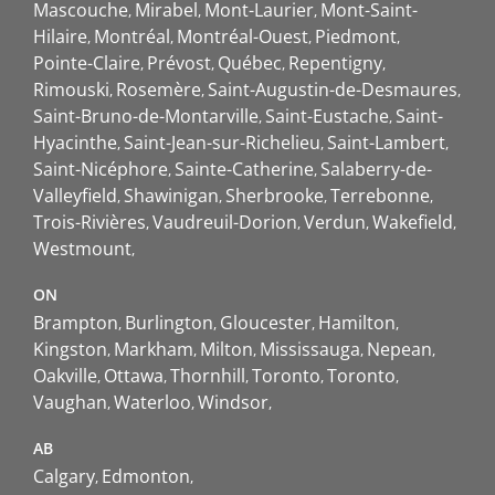
Mascouche
Mirabel
Mont-Laurier
Mont-Saint-
Hilaire
Montréal
Montréal-Ouest
Piedmont
Pointe-Claire
Prévost
Québec
Repentigny
Rimouski
Rosemère
Saint-Augustin-de-Desmaures
Saint-Bruno-de-Montarville
Saint-Eustache
Saint-
Hyacinthe
Saint-Jean-sur-Richelieu
Saint-Lambert
Saint-Nicéphore
Sainte-Catherine
Salaberry-de-
Valleyfield
Shawinigan
Sherbrooke
Terrebonne
Trois-Rivières
Vaudreuil-Dorion
Verdun
Wakefield
Westmount
ON
Brampton
Burlington
Gloucester
Hamilton
Kingston
Markham
Milton
Mississauga
Nepean
Oakville
Ottawa
Thornhill
Toronto
Toronto
Vaughan
Waterloo
Windsor
AB
Calgary
Edmonton