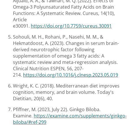
Aljuaid, A. A., & Tawhari, M. Q. (2022). Effects of
Omega-3 Polyunsaturated Fatty Acids on Brain
Functions: A Systematic Review. Cureus, 14(10),
Article
e30091.
https://doi.org/10.7759/cureus.30091
Sohouli, M. H., Rohani, P., Nasehi, M. M., &
Hekmatdoost, A. (2023). Changes in serum brain-
derived neurotrophic factor following
supplementation of omega 3 fatty acids: A
systematic review and meta-regression analysis.
Clinical Nutrition ESPEN, 56, 207-
214.
https://doi.org/10.1016/j.clnesp.2023.05.019
Wright, K. C. (2018). Mediterranean diet improves
cognition, memory, and brain volume. Today's
Dietitian, 20(6), 40.
Pfiffner, M. (2023, July 22). Ginkgo Biloba.
Examine.
https://examine.com/supplements/ginkgo-
biloba/#ref-299