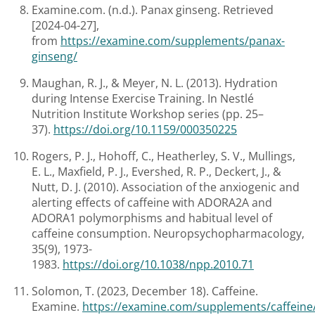
Examine.com. (n.d.). Panax ginseng. Retrieved
[2024-04-27],
from
https://examine.com/supplements/panax-
ginseng/
Maughan, R. J., & Meyer, N. L. (2013). Hydration
during Intense Exercise Training. In Nestlé
Nutrition Institute Workshop series (pp. 25–
37).
https://doi.org/10.1159/000350225
Rogers, P. J., Hohoff, C., Heatherley, S. V., Mullings,
E. L., Maxfield, P. J., Evershed, R. P., Deckert, J., &
Nutt, D. J. (2010). Association of the anxiogenic and
alerting effects of caffeine with ADORA2A and
ADORA1 polymorphisms and habitual level of
caffeine consumption. Neuropsychopharmacology,
35(9), 1973-
1983.
https://doi.org/10.1038/npp.2010.71
Solomon, T. (2023, December 18). Caffeine.
Examine.
https://examine.com/supplements/caffeine