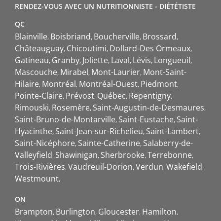
RENDEZ-VOUS AVEC UN NUTRITIONNISTE - DIÉTÉTISTE
QC
Blainville
Boisbriand
Boucherville
Brossard
Châteauguay
Chicoutimi
Dollard-Des Ormeaux
Gatineau
Granby
Joliette
Laval
Lévis
Longueuil
Mascouche
Mirabel
Mont-Laurier
Mont-Saint-
Hilaire
Montréal
Montréal-Ouest
Piedmont
Pointe-Claire
Prévost
Québec
Repentigny
Rimouski
Rosemère
Saint-Augustin-de-Desmaures
Saint-Bruno-de-Montarville
Saint-Eustache
Saint-
Hyacinthe
Saint-Jean-sur-Richelieu
Saint-Lambert
Saint-Nicéphore
Sainte-Catherine
Salaberry-de-
Valleyfield
Shawinigan
Sherbrooke
Terrebonne
Trois-Rivières
Vaudreuil-Dorion
Verdun
Wakefield
Westmount
ON
Brampton
Burlington
Gloucester
Hamilton