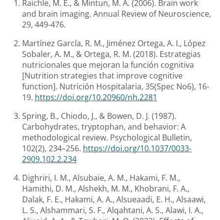
Raichle, M. E., & Mintun, M. A. (2006). Brain work
and brain imaging. Annual Review of Neuroscience,
29, 449-476.
Martínez García, R. M., Jiménez Ortega, A. I., López
Sobaler, A. M., & Ortega, R. M. (2018). Estrategias
nutricionales que mejoran la función cognitiva
[Nutrition strategies that improve cognitive
function]. Nutrición Hospitalaria, 35(Spec No6), 16-
19.
https://doi.org/10.20960/nh.2281
Spring, B., Chiodo, J., & Bowen, D. J. (1987).
Carbohydrates, tryptophan, and behavior: A
methodological review. Psychological Bulletin,
102(2), 234–256.
https://doi.org/10.1037/0033-
2909.102.2.234
Dighriri, I. M., Alsubaie, A. M., Hakami, F. M.,
Hamithi, D. M., Alshekh, M. M., Khobrani, F. A.,
Dalak, F. E., Hakami, A. A., Alsueaadi, E. H., Alsaawi,
L. S., Alshammari, S. F., Alqahtani, A. S., Alawi, I. A.,