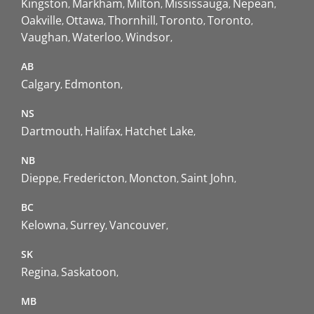
Kingston
Markham
Milton
Mississauga
Nepean
Oakville
Ottawa
Thornhill
Toronto
Toronto
Vaughan
Waterloo
Windsor
AB
Calgary
Edmonton
NS
Dartmouth
Halifax
Hatchet Lake
NB
Dieppe
Fredericton
Moncton
Saint John
BC
Kelowna
Surrey
Vancouver
SK
Regina
Saskatoon
MB