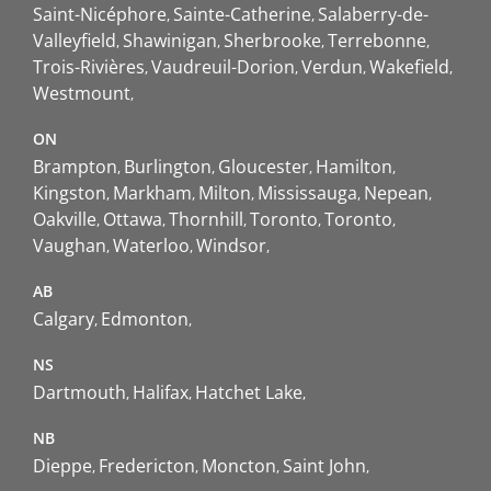
Saint-Nicéphore
Sainte-Catherine
Salaberry-de-
Valleyfield
Shawinigan
Sherbrooke
Terrebonne
Trois-Rivières
Vaudreuil-Dorion
Verdun
Wakefield
Westmount
ON
Brampton
Burlington
Gloucester
Hamilton
Kingston
Markham
Milton
Mississauga
Nepean
Oakville
Ottawa
Thornhill
Toronto
Toronto
Vaughan
Waterloo
Windsor
AB
Calgary
Edmonton
NS
Dartmouth
Halifax
Hatchet Lake
NB
Dieppe
Fredericton
Moncton
Saint John