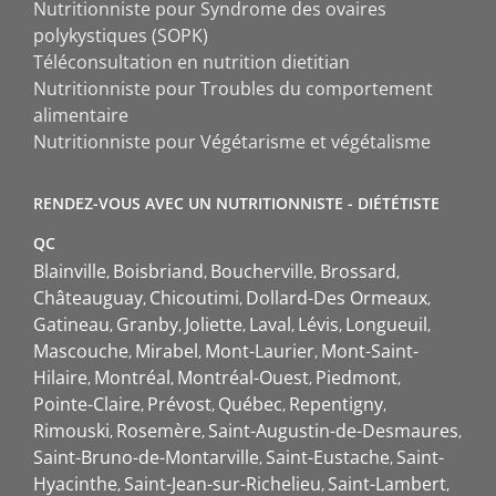
Nutritionniste pour Syndrome des ovaires
polykystiques (SOPK)
Téléconsultation en nutrition dietitian
Nutritionniste pour Troubles du comportement
alimentaire
Nutritionniste pour Végétarisme et végétalisme
RENDEZ-VOUS AVEC UN NUTRITIONNISTE - DIÉTÉTISTE
QC
Blainville
Boisbriand
Boucherville
Brossard
Châteauguay
Chicoutimi
Dollard-Des Ormeaux
Gatineau
Granby
Joliette
Laval
Lévis
Longueuil
Mascouche
Mirabel
Mont-Laurier
Mont-Saint-
Hilaire
Montréal
Montréal-Ouest
Piedmont
Pointe-Claire
Prévost
Québec
Repentigny
Rimouski
Rosemère
Saint-Augustin-de-Desmaures
Saint-Bruno-de-Montarville
Saint-Eustache
Saint-
Hyacinthe
Saint-Jean-sur-Richelieu
Saint-Lambert