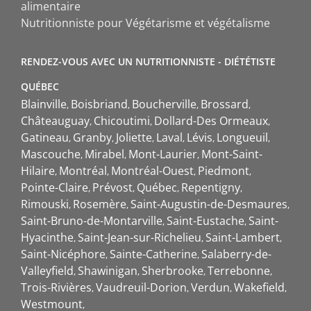
alimentaire
Nutritionniste pour Végétarisme et végétalisme
RENDEZ-VOUS AVEC UN NUTRITIONNISTE - DIÉTÉTISTE
QUÉBEC
Blainville
Boisbriand
Boucherville
Brossard
Châteauguay
Chicoutimi
Dollard-Des Ormeaux
Gatineau
Granby
Joliette
Laval
Lévis
Longueuil
Mascouche
Mirabel
Mont-Laurier
Mont-Saint-
Hilaire
Montréal
Montréal-Ouest
Piedmont
Pointe-Claire
Prévost
Québec
Repentigny
Rimouski
Rosemère
Saint-Augustin-de-Desmaures
Saint-Bruno-de-Montarville
Saint-Eustache
Saint-
Hyacinthe
Saint-Jean-sur-Richelieu
Saint-Lambert
Saint-Nicéphore
Sainte-Catherine
Salaberry-de-
Valleyfield
Shawinigan
Sherbrooke
Terrebonne
Trois-Rivières
Vaudreuil-Dorion
Verdun
Wakefield
Westmount