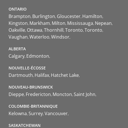
ONTARIO
Brampton
Burlington
Gloucester
Hamilton
Kingston
Markham
Milton
Mississauga
Nepean
Oakville
Ottawa
Thornhill
Toronto
Toronto
Vaughan
Waterloo
Windsor
ALBERTA
Calgary
Edmonton
NOUVELLE-ÉCOSSE
Dartmouth
Halifax
Hatchet Lake
NOUVEAU-BRUNSWICK
Dieppe
Fredericton
Moncton
Saint John
COLOMBIE-BRITANNIQUE
Kelowna
Surrey
Vancouver
SASKATCHEWAN