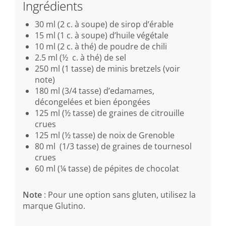
Ingrédients
30 ml (2 c. à soupe) de sirop d’érable
15 ml (1 c. à soupe) d’huile végétale
10 ml (2 c. à thé) de poudre de chili
2.5 ml (½ c. à thé) de sel
250 ml (1 tasse) de minis bretzels (voir
note)
180 ml (3/4 tasse) d’edamames,
décongelées et bien épongées
125 ml (½ tasse) de graines de citrouille
crues
125 ml (½ tasse) de noix de Grenoble
80 ml (1/3 tasse) de graines de tournesol
crues
60 ml (¼ tasse) de pépites de chocolat
Note
: Pour une option sans gluten, utilisez la
marque Glutino.