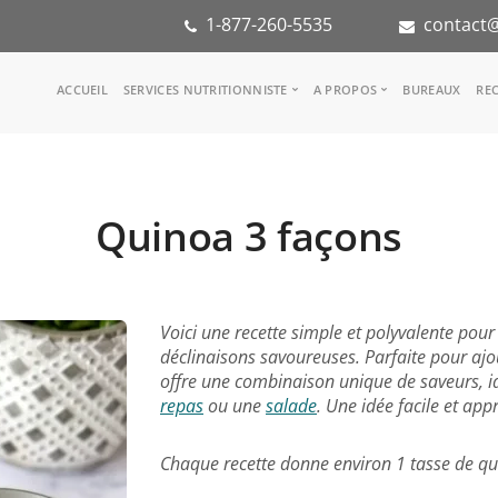
1-877-260-5535
contact@
Main
ACCUEIL
SERVICES NUTRITIONNISTE
A PROPOS
BUREAUX
REC
navigation
Consulter une nutritionniste
Notre équipe
Référence médicale
Dans les médias
Services aux entreprises
Notre mission
Quinoa 3 façons
Groupes d'inspiration
Partenaires
KoalaPro
Stage en nutritio
Carrières
FAQ
Voici une recette simple et polyvalente pour 
déclinaisons savoureuses. Parfaite pour ajo
offre une combinaison unique de saveurs
repas
ou une
salade
. Une idée facile et ap
Chaque recette donne environ 1 tasse de qu