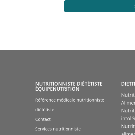
NUTRITIONNISTE DIÉTÉTISTE
DIETI
ÉQUIPENUTRITION
Nutri
Référence médicale nutritionniste
Alime
diététiste
Nutrit
intol
Contact
Nutri
Services nutritionniste
alime