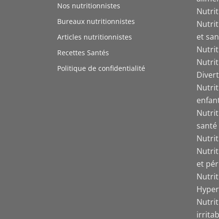
Nos nutritionnistes
Nutri
Bureaux nutritionnistes
Nutri
et san
Articles nutritionnistes
Nutri
Recettes Santés
Nutri
Politique de confidentialité
Divert
Nutrit
enfant
Nutrit
santé
Nutri
Nutri
et pér
Nutri
Hyper
Nutrit
irrita