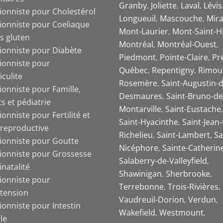
Granby
Joliette
Laval
Lévis
tionniste pour Cholestérol
Longueuil
Mascouche
Mira
tionniste pour Coeliaque
Mont-Laurier
Mont-Saint-Hi
s gluten
Montréal
Montréal-Ouest
tionniste pour Diabète
Piedmont
Pointe-Claire
Pr
tionniste pour
Québec
Repentigny
Rimou
iculite
Rosemère
Saint-Augustin-d
ionniste pour Famille,
Desmaures
Saint-Bruno-de
s et pédiatrie
Montarville
Saint-Eustache
ionniste pour Fertilité et
Saint-Hyacinthe
Saint-Jean-
 reproductive
Richelieu
Saint-Lambert
Sa
tionniste pour Goutte
Nicéphore
Sainte-Catherin
tionniste pour Grossesse
Salaberry-de-Valleyfield
inatalité
Shawinigan
Sherbrooke
tionniste pour
Terrebonne
Trois-Rivières
tension
Vaudreuil-Dorion
Verdun
ionniste pour Intestin
Wakefield
Westmount
ble