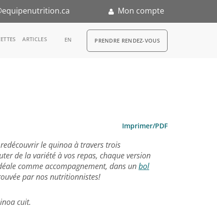
equipenutrition.ca
Mon compte
RDV
ETTES
ARTICLES
EN
PRENDRE RENDEZ-VOUS
n
Imprimer/PDF
redécouvrir le quinoa à travers trois
uter de la variété à vos repas, chaque version
, idéale comme accompagnement, dans un
bol
prouvée par nos nutritionnistes!
inoa cuit.