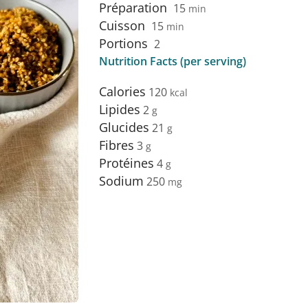
Préparation
15
min
Cuisson
15
min
Portions
2
Nutrition Facts (per serving)
Calories
120
Lipides
2
Glucides
21
Fibres
3
Protéines
4
Sodium
250