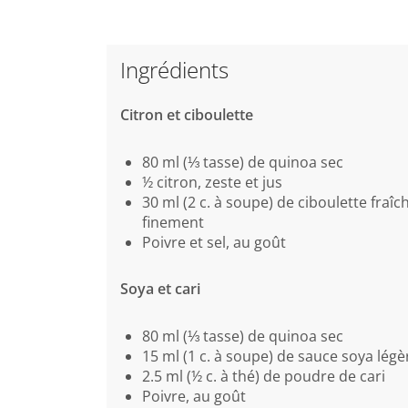
Ingrédients
Citron et ciboulette
80 ml (⅓ tasse) de quinoa sec
½ citron, zeste et jus
30 ml (2 c. à soupe) de ciboulette fraî
finement
Poivre et sel, au goût
Soya et cari
80 ml (⅓ tasse) de quinoa sec
15 ml (1 c. à soupe) de sauce soya légè
2.5 ml (½ c. à thé) de poudre de cari
Poivre, au goût