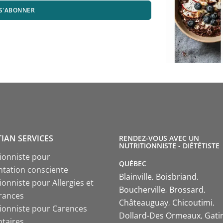
S'ABONNER
TIAN SERVICES
RENDEZ-VOUS AVEC UN
NUTRITIONNISTE - DIÉTÉTISTE
tionniste pour
QUÉBEC
ntation consciente
Blainville
Boisbriand
ionniste pour Allergies et
Boucherville
Brossard
érances
Châteauguay
Chicoutimi
tionniste pour Carences
Dollard-Des Ormeaux
Gati
ntaires