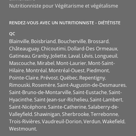
Nutritionniste pour Végétarisme et végétalisme
RENDEZ-VOUS AVEC UN NUTRITIONNISTE - DIÉTÉTISTE
QC
Blainville
Boisbriand
Boucherville
Brossard
Châteauguay
Chicoutimi
Dollard-Des Ormeaux
Gatineau
Granby
Joliette
Laval
Lévis
Longueuil
Mascouche
Mirabel
Mont-Laurier
Mont-Saint-
Hilaire
Montréal
Montréal-Ouest
Piedmont
Pointe-Claire
Prévost
Québec
Repentigny
Rimouski
Rosemère
Saint-Augustin-de-Desmaures
Saint-Bruno-de-Montarville
Saint-Eustache
Saint-
Hyacinthe
Saint-Jean-sur-Richelieu
Saint-Lambert
Saint-Nicéphore
Sainte-Catherine
Salaberry-de-
Valleyfield
Shawinigan
Sherbrooke
Terrebonne
Trois-Rivières
Vaudreuil-Dorion
Verdun
Wakefield
Westmount