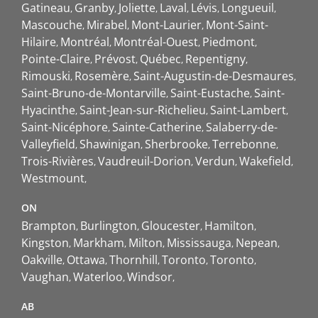
Gatineau
Granby
Joliette
Laval
Lévis
Longueuil
Mascouche
Mirabel
Mont-Laurier
Mont-Saint-
Hilaire
Montréal
Montréal-Ouest
Piedmont
Pointe-Claire
Prévost
Québec
Repentigny
Rimouski
Rosemère
Saint-Augustin-de-Desmaures
Saint-Bruno-de-Montarville
Saint-Eustache
Saint-
Hyacinthe
Saint-Jean-sur-Richelieu
Saint-Lambert
Saint-Nicéphore
Sainte-Catherine
Salaberry-de-
Valleyfield
Shawinigan
Sherbrooke
Terrebonne
Trois-Rivières
Vaudreuil-Dorion
Verdun
Wakefield
Westmount
ON
Brampton
Burlington
Gloucester
Hamilton
Kingston
Markham
Milton
Mississauga
Nepean
Oakville
Ottawa
Thornhill
Toronto
Toronto
Vaughan
Waterloo
Windsor
AB