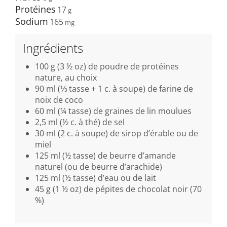
Protéines
17
Sodium
165
Ingrédients
100 g (3 ½ oz) de poudre de protéines
nature, au choix
90 ml (⅓ tasse + 1 c. à soupe) de farine de
noix de coco
60 ml (¼ tasse) de graines de lin moulues
2,5 ml (½ c. à thé) de sel
30 ml (2 c. à soupe) de sirop d’érable ou de
miel
125 ml (½ tasse) de beurre d’amande
naturel (ou de beurre d’arachide)
125 ml (½ tasse) d’eau ou de lait
45 g (1 ½ oz) de pépites de chocolat noir (70
%)