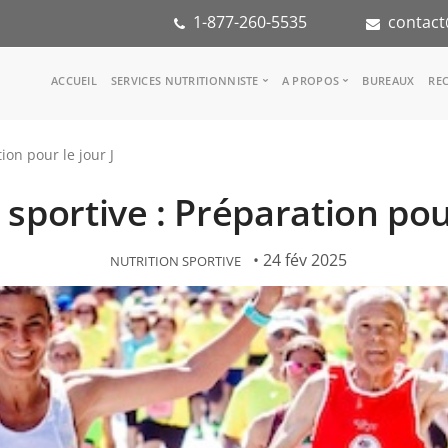
1-877-260-5535
contact
Main
ACCUEIL
SERVICES NUTRITIONNISTE
A PROPOS
BUREAUX
REC
navigation
Consulter une nutritionniste
Notre équipe
ion pour le jour J
Référence médicale
Dans les médias
Services aux entreprises
Notre mission
 sportive : Préparation pour
Groupes d'inspiration
Partenaires
KoalaPro
Stage en nutritio
Carrières
• 24 fév 2025
NUTRITION SPORTIVE
FAQ