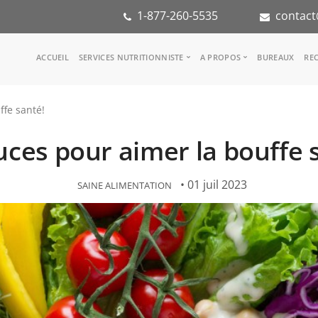
1-877-260-5535
contact
Main
ACCUEIL
SERVICES NUTRITIONNISTE
A PROPOS
BUREAUX
REC
navigation
Consulter une nutritionniste
Notre équipe
ffe santé!
Référence médicale
Dans les médias
Services aux entreprises
Notre mission
uces pour aimer la bouffe 
Groupes d'inspiration
Partenaires
KoalaPro
Stage en nutritio
Carrières
• 01 juil 2023
SAINE ALIMENTATION
FAQ