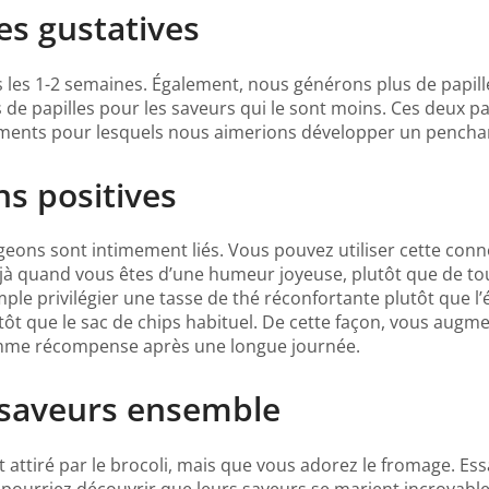
es gustatives
s les 1-2 semaines. Également, nous générons plus de papill
de papilles pour les saveurs qui le sont moins. Ces deux p
iments pour lesquels nous aimerions développer un pencha
ns positives
eons sont intimement liés. Vous pouvez utiliser cette conn
déjà quand vous êtes d’une humeur joyeuse, plutôt que de to
mple privilégier une tasse de thé réconfortante plutôt que l
ôt que le sac de chips habituel. De cette façon, vous augme
comme récompense après une longue journée.
s saveurs ensemble
 attiré par le brocoli, mais que vous adorez le fromage. Es
s pourriez découvrir que leurs saveurs se marient incroyabl