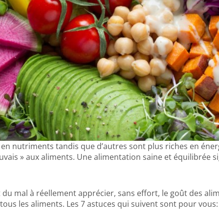
 en nutriments tandis que d’autres sont plus riches en éner
vais » aux aliments. Une alimentation saine et équilibrée si
 mal à réellement apprécier, sans effort, le goût des alime
 tous les aliments. Les 7 astuces qui suivent sont pour vous: