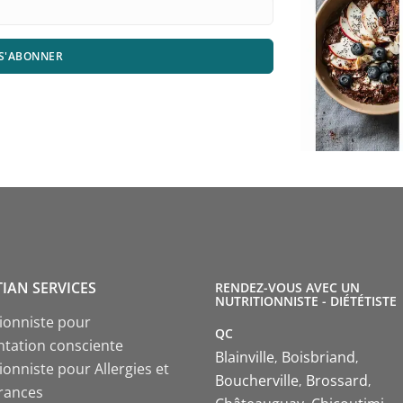
S'ABONNER
TIAN SERVICES
RENDEZ-VOUS AVEC UN
NUTRITIONNISTE - DIÉTÉTISTE
tionniste pour
QC
ntation consciente
Blainville
Boisbriand
ionniste pour Allergies et
Boucherville
Brossard
érances