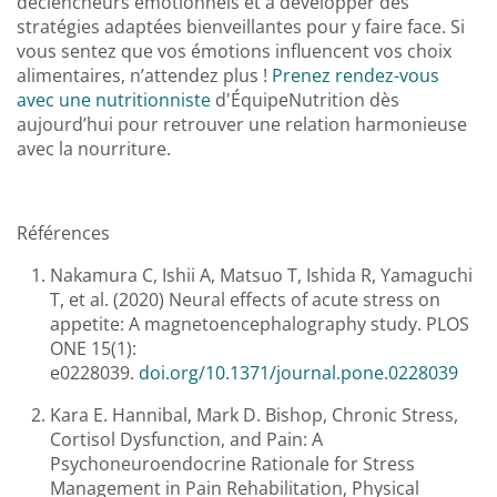
déclencheurs émotionnels et à développer des
stratégies adaptées bienveillantes pour y faire face. Si
vous sentez que vos émotions influencent vos choix
alimentaires, n’attendez plus !
Prenez rendez-vous
avec une nutritionniste
d'ÉquipeNutrition dès
aujourd’hui pour retrouver une relation harmonieuse
avec la nourriture.
Références
Nakamura C, Ishii A, Matsuo T, Ishida R, Yamaguchi
T, et al. (2020) Neural effects of acute stress on
appetite: A magnetoencephalography study. PLOS
ONE 15(1):
e0228039.
doi.org/10.1371/journal.pone.0228039
Kara E. Hannibal, Mark D. Bishop, Chronic Stress,
Cortisol Dysfunction, and Pain: A
Psychoneuroendocrine Rationale for Stress
Management in Pain Rehabilitation, Physical