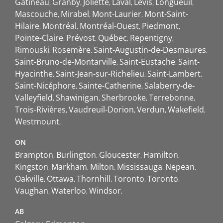
Gatineau
Granby
Joliette
Laval
Lévis
Longueuil
Mascouche
Mirabel
Mont-Laurier
Mont-Saint-
Hilaire
Montréal
Montréal-Ouest
Piedmont
Pointe-Claire
Prévost
Québec
Repentigny
Rimouski
Rosemère
Saint-Augustin-de-Desmaures
Saint-Bruno-de-Montarville
Saint-Eustache
Saint-
Hyacinthe
Saint-Jean-sur-Richelieu
Saint-Lambert
Saint-Nicéphore
Sainte-Catherine
Salaberry-de-
Valleyfield
Shawinigan
Sherbrooke
Terrebonne
Trois-Rivières
Vaudreuil-Dorion
Verdun
Wakefield
Westmount
ON
Brampton
Burlington
Gloucester
Hamilton
Kingston
Markham
Milton
Mississauga
Nepean
Oakville
Ottawa
Thornhill
Toronto
Toronto
Vaughan
Waterloo
Windsor
AB