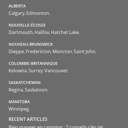
ALBERTA
Calgary
Edmonton
NOUVELLE-ÉCOSSE
Dartmouth
Halifax
Hatchet Lake
NOUVEAU-BRUNSWICK
Dieppe
Fredericton
Moncton
Saint John
COLOMBIE-BRITANNIQUE
Kelowna
Surrey
Vancouver
SASKATCHEWAN
Regina
Saskatoon
MANITOBA
Winnipeg
RECENT ARTICLES
Bien manger en camping : 7 conseils clés (et