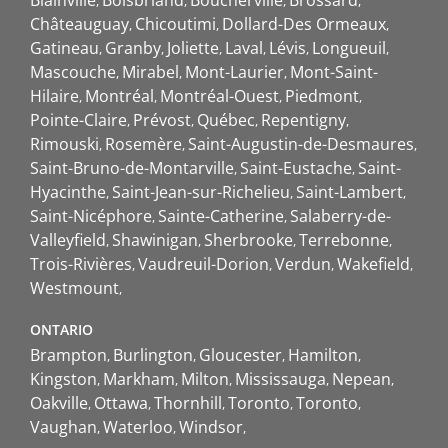
Châteauguay
Chicoutimi
Dollard-Des Ormeaux
Gatineau
Granby
Joliette
Laval
Lévis
Longueuil
Mascouche
Mirabel
Mont-Laurier
Mont-Saint-
Hilaire
Montréal
Montréal-Ouest
Piedmont
Pointe-Claire
Prévost
Québec
Repentigny
Rimouski
Rosemère
Saint-Augustin-de-Desmaures
Saint-Bruno-de-Montarville
Saint-Eustache
Saint-
Hyacinthe
Saint-Jean-sur-Richelieu
Saint-Lambert
Saint-Nicéphore
Sainte-Catherine
Salaberry-de-
Valleyfield
Shawinigan
Sherbrooke
Terrebonne
Trois-Rivières
Vaudreuil-Dorion
Verdun
Wakefield
Westmount
ONTARIO
Brampton
Burlington
Gloucester
Hamilton
Kingston
Markham
Milton
Mississauga
Nepean
Oakville
Ottawa
Thornhill
Toronto
Toronto
Vaughan
Waterloo
Windsor