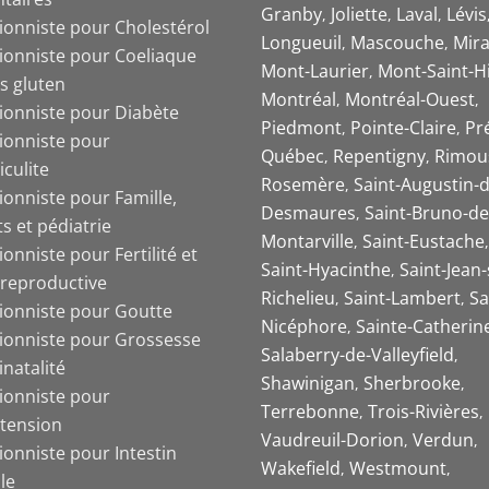
Granby
Joliette
Laval
Lévis
tionniste pour Cholestérol
Longueuil
Mascouche
Mira
tionniste pour Coeliaque
Mont-Laurier
Mont-Saint-Hi
s gluten
Montréal
Montréal-Ouest
tionniste pour Diabète
Piedmont
Pointe-Claire
Pr
tionniste pour
Québec
Repentigny
Rimou
iculite
Rosemère
Saint-Augustin-d
ionniste pour Famille,
Desmaures
Saint-Bruno-de
s et pédiatrie
Montarville
Saint-Eustache
ionniste pour Fertilité et
Saint-Hyacinthe
Saint-Jean-
 reproductive
Richelieu
Saint-Lambert
Sa
tionniste pour Goutte
Nicéphore
Sainte-Catherin
tionniste pour Grossesse
Salaberry-de-Valleyfield
inatalité
Shawinigan
Sherbrooke
tionniste pour
Terrebonne
Trois-Rivières
tension
Vaudreuil-Dorion
Verdun
ionniste pour Intestin
Wakefield
Westmount
ble