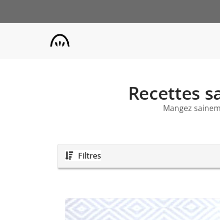
Aller
au
contenu
principal
Recettes sa
Mangez sainem
Filtres