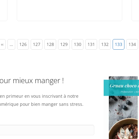
Page
‹‹
…
Page
126
Page
127
Page
128
Page
129
Page
130
Page
131
Page
132
Page
133
Page
134
précédente
courante
pour mieux manger !
n primeur en vous inscrivant à notre
numérique pour bien manger sans stress.