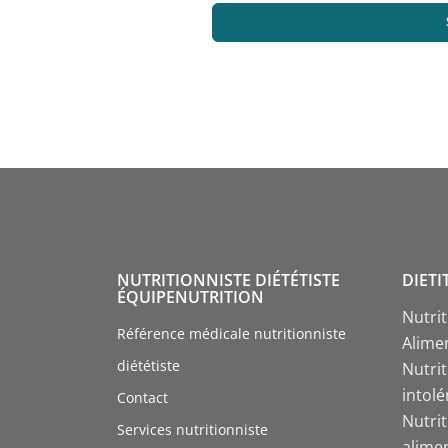
NUTRITIONNISTE DIÉTÉTISTE
DIETI
ÉQUIPENUTRITION
Nutri
Référence médicale nutritionniste
Alime
diététiste
Nutrit
intol
Contact
Nutri
Services nutritionniste
alime