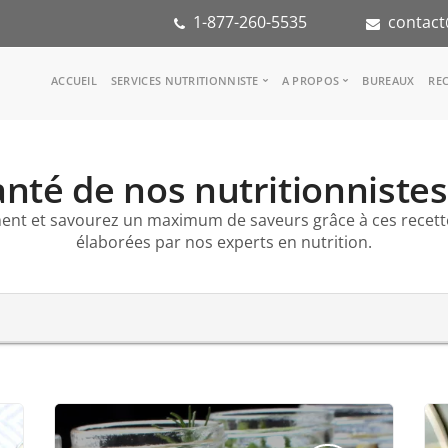
1-877-260-5535
contact
Main
ACCUEIL
SERVICES NUTRITIONNISTE
A PROPOS
BUREAUX
REC
navigation
Consulter une nutritionniste
Notre équipe
Référence médicale
Dans les médias
nté de nos nutritionnistes
Services aux entreprises
Notre mission
Groupes d'inspiration
Partenaires
ent et savourez un maximum de saveurs grâce à ces recet
KoalaPro
Stage en nutritio
élaborées par nos experts en nutrition.
Carrières
FAQ