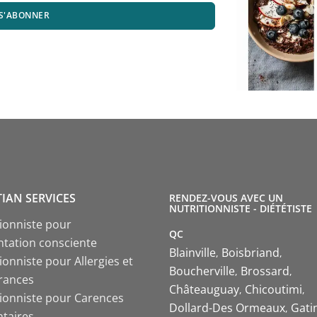
S'ABONNER
TIAN SERVICES
RENDEZ-VOUS AVEC UN
NUTRITIONNISTE - DIÉTÉTISTE
tionniste pour
QC
ntation consciente
Blainville
Boisbriand
ionniste pour Allergies et
Boucherville
Brossard
érances
Châteauguay
Chicoutimi
tionniste pour Carences
Dollard-Des Ormeaux
Gati
ntaires