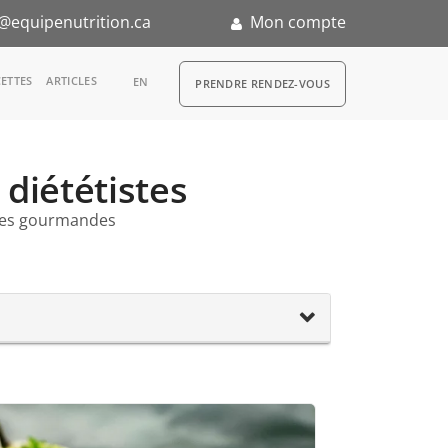
@equipenutrition.ca
Mon compte
RDV
ETTES
ARTICLES
EN
PRENDRE RENDEZ-VOUS
 diététistes
tes gourmandes
n