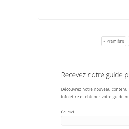
Pagination
Première
« Première
page
Recevez notre guide 
Découvrez notre nouveau contenu e
infolettre et obtenez votre guide 
Courriel