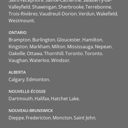
Valleyfield
Shawinigan
Sherbrooke
Terrebonne
Trois-Rivières
Vaudreuil-Dorion
Verdun
Wakefield
Westmount
ONTARIO
Brampton
Burlington
Gloucester
Hamilton
Kingston
Markham
Milton
Mississauga
Nepean
Oakville
Ottawa
Thornhill
Toronto
Toronto
Vaughan
Waterloo
Windsor
ALBERTA
Calgary
Edmonton
NOUVELLE-ÉCOSSE
Dartmouth
Halifax
Hatchet Lake
NOUVEAU-BRUNSWICK
Dieppe
Fredericton
Moncton
Saint John