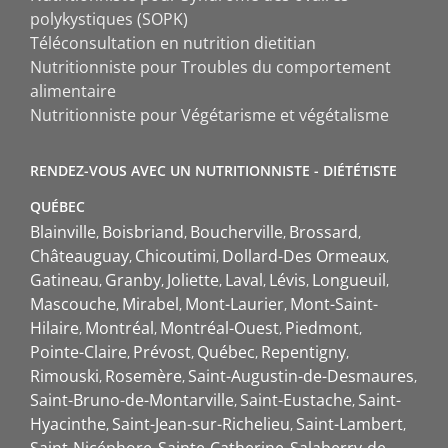
polykystiques (SOPK)
Téléconsultation en nutrition dietitian
Nutritionniste pour Troubles du comportement
alimentaire
Nutritionniste pour Végétarisme et végétalisme
RENDEZ-VOUS AVEC UN NUTRITIONNISTE - DIÉTÉTISTE
QUÉBEC
Blainville
Boisbriand
Boucherville
Brossard
Châteauguay
Chicoutimi
Dollard-Des Ormeaux
Gatineau
Granby
Joliette
Laval
Lévis
Longueuil
Mascouche
Mirabel
Mont-Laurier
Mont-Saint-
Hilaire
Montréal
Montréal-Ouest
Piedmont
Pointe-Claire
Prévost
Québec
Repentigny
Rimouski
Rosemère
Saint-Augustin-de-Desmaures
Saint-Bruno-de-Montarville
Saint-Eustache
Saint-
Hyacinthe
Saint-Jean-sur-Richelieu
Saint-Lambert
Saint-Nicéphore
Sainte-Catherine
Salaberry-de-