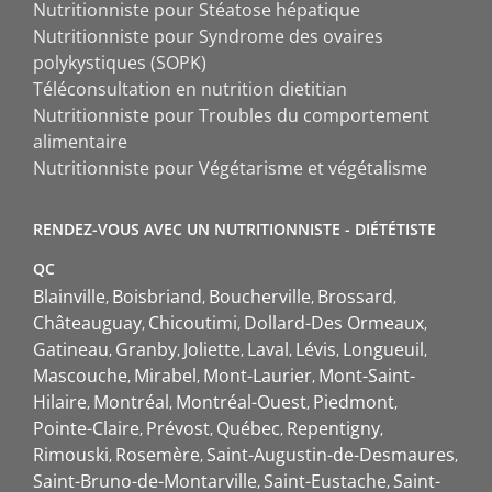
Nutritionniste pour Stéatose hépatique
Nutritionniste pour Syndrome des ovaires
polykystiques (SOPK)
Téléconsultation en nutrition dietitian
Nutritionniste pour Troubles du comportement
alimentaire
Nutritionniste pour Végétarisme et végétalisme
RENDEZ-VOUS AVEC UN NUTRITIONNISTE - DIÉTÉTISTE
QC
Blainville
Boisbriand
Boucherville
Brossard
Châteauguay
Chicoutimi
Dollard-Des Ormeaux
Gatineau
Granby
Joliette
Laval
Lévis
Longueuil
Mascouche
Mirabel
Mont-Laurier
Mont-Saint-
Hilaire
Montréal
Montréal-Ouest
Piedmont
Pointe-Claire
Prévost
Québec
Repentigny
Rimouski
Rosemère
Saint-Augustin-de-Desmaures
Saint-Bruno-de-Montarville
Saint-Eustache
Saint-