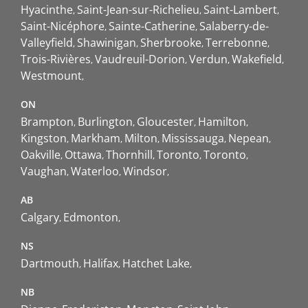
Hyacinthe
Saint-Jean-sur-Richelieu
Saint-Lambert
Saint-Nicéphore
Sainte-Catherine
Salaberry-de-
Valleyfield
Shawinigan
Sherbrooke
Terrebonne
Trois-Rivières
Vaudreuil-Dorion
Verdun
Wakefield
Westmount
ON
Brampton
Burlington
Gloucester
Hamilton
Kingston
Markham
Milton
Mississauga
Nepean
Oakville
Ottawa
Thornhill
Toronto
Toronto
Vaughan
Waterloo
Windsor
AB
Calgary
Edmonton
NS
Dartmouth
Halifax
Hatchet Lake
NB