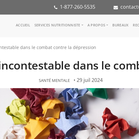
1-877-260-5535
contact
Main
ACCUEIL
SERVICES NUTRITIONNISTE
A PROPOS
BUREAUX
REC
navigation
Consulter une nutritionniste
Notre équipe
ontestable dans le combat contre la dépression
Référence médicale
Dans les médias
Services aux entreprises
Notre mission
é incontestable dans le com
Groupes d'inspiration
Partenaires
KoalaPro
Stage en nutritio
Carrières
• 29 juil 2024
SANTÉ MENTALE
FAQ