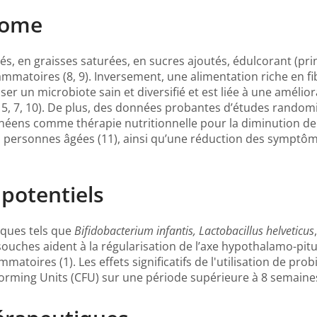
iome
s, en graisses saturées, en sucres ajoutés, édulcorant (pri
flammatoires (8, 9). Inversement, une alimentation riche en f
r un microbiote sain et diversifié et est liée à une améliora
, 5, 7, 10). De plus, des données probantes d’études rando
anéens comme thérapie nutritionnelle pour la diminution de
es personnes âgées (11), ainsi qu’une réduction des symptô
 potentiels
iques tels que
Bifidobacterium infantis, Lactobacillus helveticus
souches aident à la régularisation de l’axe hypothalamo-pitu
mmatoires (1). Les effets significatifs de l'utilisation de pr
ming Units (CFU) sur une période supérieure à 8 semaines