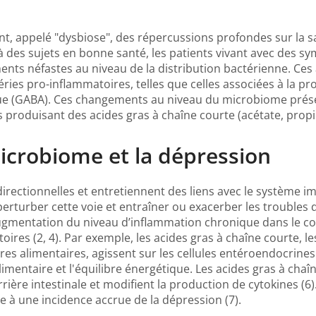
t, appelé "dysbiose", des répercussions profondes sur la 
des sujets en bonne santé, les patients vivant avec des s
nts néfastes au niveau de la distribution bactérienne. Ces 
éries pro-inflammatoires, telles que celles associées à la p
ue (GABA). Ces changements au niveau du microbiome prés
s produisant des acides gras à chaîne courte (acétate, propio
icrobiome et la dépression
irectionnelles et entretiennent des liens avec le système 
perturber cette voie et entraîner ou exacerber les troubles
gmentation du niveau d’inflammation chronique dans le corp
ires (2, 4). Par exemple, les acides gras à chaîne courte, le
bres alimentaires, agissent sur les cellules entéroendocrine
limentaire et l'équilibre énergétique. Les acides gras à chaî
arrière intestinale et modifient la production de cytokines 
e à une incidence accrue de la dépression (7).