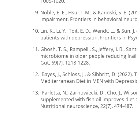
1005-1020.
Noble, E. E., Hsu, T. M., & Kanoski, S. E.
impairment. Frontiers in behavioral neuro
Lin, K., Li, Y., Toit, E. D., Wendt, L., & Su
patients with depression. Frontiers in Psy
Ghosh, T. S., Rampelli, S., Jeffery, I. B., S
microbiome in older people reducing frail
Gut, 69(7), 1218-1228.
Bayes, J., Schloss, J., & Sibbritt, D. (20
Mediterranean Diet in MEN with Depression”
Parletta, N., Zarnowiecki, D., Cho, J., Wilso
supplemented with fish oil improves diet 
Nutritional neuroscience, 22(7), 474-487.