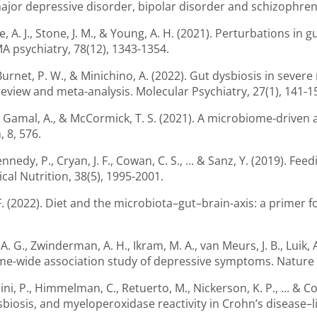
ajor depressive disorder, bipolar disorder and schizophreni
leare, A. J., Stone, J. M., & Young, A. H. (2021). Perturbations 
A psychiatry, 78(12), 1343-1354.
, Burnet, P. W., & Minichino, A. (2022). Gut dysbiosis in sever
eview and meta-analysis. Molecular Psychiatry, 27(1), 141-1
, Gamal, A., & McCormick, T. S. (2021). A microbiome-drive
 8, 576.
Kennedy, P., Cryan, J. F., Cowan, C. S., ... & Sanz, Y. (2019).
al Nutrition, 38(5), 1995-2001.
J. F. (2022). Diet and the microbiota–gut–brain-axis: a primer f
A. G., Zwinderman, A. H., Ikram, M. A., van Meurs, J. B., Luik, A
biome-wide association study of depressive symptoms. Natur
i, P., Himmelman, C., Retuerto, M., Nickerson, K. P., ... & Com
osis, and myeloperoxidase reactivity in Crohn’s disease–lik