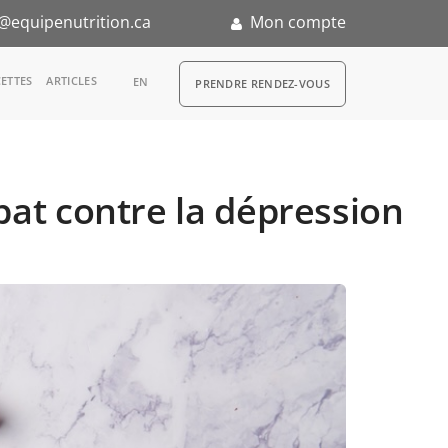
@equipenutrition.ca
Mon compte
RDV
ETTES
ARTICLES
EN
PRENDRE RENDEZ-VOUS
bat contre la dépression
n