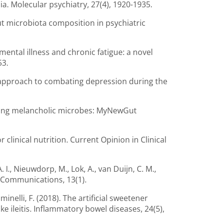
a. Molecular psychiatry, 27(4), 1920-1935.
in gut microbiota composition in psychiatric
e mental illness and chronic fatigue: a novel
53.
n approach to combating depression during the
 Feeding melancholic microbes: MyNewGut
or clinical nutrition. Current Opinion in Clinical
. I., Nieuwdorp, M., Lok, A., van Duijn, C. M.,
e Communications, 13(1).
inelli, F. (2018). The artificial sweetener
e ileitis. Inflammatory bowel diseases, 24(5),