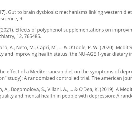
 (2017). Gut to brain dysbiosis: mechanisms linking western 
science, 9.
n, J. (2021). Effects of polyphenol supplementations on improvi
chiatry, 12, 765485.
antoro, A., Neto, M., Capri, M., ... & O'Toole, P. W. (2020). Med
ty and improving health status: the NU-AGE 1-year dietary i
22). The effect of a Mediterranean diet on the symptoms of d
 study): A randomized controlled trial. The american journal
n, A., Bogomolova, S., Villani, A., ... & O’Dea, K. (2019). A Me
quality and mental health in people with depression: A rand