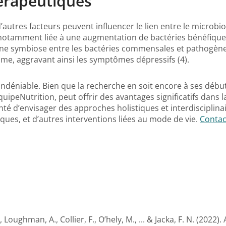
hérapeutiques
’autres facteurs peuvent influencer le lien entre le microbi
notamment liée à une augmentation de bactéries bénéfiques
aine symbiose entre les bactéries commensales et pathogèn
me, aggravant ainsi les symptômes dépressifs (4).
indéniable. Bien que la recherche en soit encore à ses débuts,
ipeNutrition, peut offrir des avantages significatifs dans la
té d’envisager des approches holistiques et interdisciplinai
ques, et d’autres interventions liées au mode de vie.
Contac
., Loughman, A., Collier, F., O’hely, M., ... & Jacka, F. N. (202