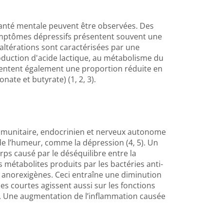
santé mentale peuvent être observées. Des
ymptômes dépressifs présentent souvent une
altérations sont caractérisées par une
roduction d'acide lactique, au métabolisme du
entent également une proportion réduite en
nate et butyrate) (1, 2, 3).
immunitaire, endocrinien et nerveux autonome
 de l’humeur, comme la dépression (4, 5). Un
s causé par le déséquilibre entre la
s métabolites produits par les bactéries anti-
s anorexigènes. Ceci entraîne une diminution
nes courtes agissent aussi sur les fonctions
(6). Une augmentation de l’inflammation causée