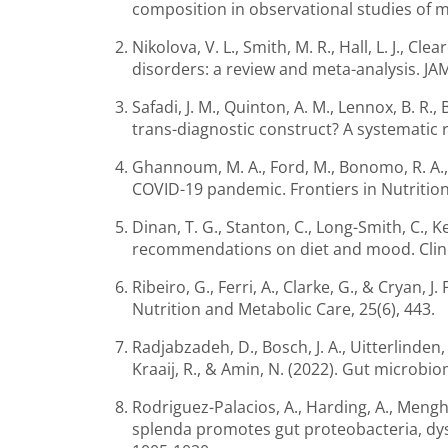
composition in observational studies of m
Nikolova, V. L., Smith, M. R., Hall, L. J., C
disorders: a review and meta-analysis. JAM
Safadi, J. M., Quinton, A. M., Lennox, B. R.
trans-diagnostic construct? A systematic r
Ghannoum, M. A., Ford, M., Bonomo, R. A.
COVID-19 pandemic. Frontiers in Nutrition,
Dinan, T. G., Stanton, C., Long-Smith, C., 
recommendations on diet and mood. Clinic
Ribeiro, G., Ferri, A., Clarke, G., & Cryan, 
Nutrition and Metabolic Care, 25(6), 443.
Radjabzadeh, D., Bosch, J. A., Uitterlinden, 
Kraaij, R., & Amin, N. (2022). Gut micro
Rodriguez-Palacios, A., Harding, A., Menghin
splenda promotes gut proteobacteria, dysbi