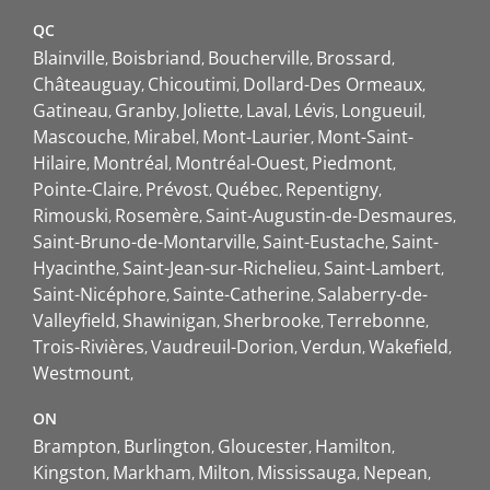
QC
Blainville
Boisbriand
Boucherville
Brossard
Châteauguay
Chicoutimi
Dollard-Des Ormeaux
Gatineau
Granby
Joliette
Laval
Lévis
Longueuil
Mascouche
Mirabel
Mont-Laurier
Mont-Saint-
Hilaire
Montréal
Montréal-Ouest
Piedmont
Pointe-Claire
Prévost
Québec
Repentigny
Rimouski
Rosemère
Saint-Augustin-de-Desmaures
Saint-Bruno-de-Montarville
Saint-Eustache
Saint-
Hyacinthe
Saint-Jean-sur-Richelieu
Saint-Lambert
Saint-Nicéphore
Sainte-Catherine
Salaberry-de-
Valleyfield
Shawinigan
Sherbrooke
Terrebonne
Trois-Rivières
Vaudreuil-Dorion
Verdun
Wakefield
Westmount
ON
Brampton
Burlington
Gloucester
Hamilton
Kingston
Markham
Milton
Mississauga
Nepean