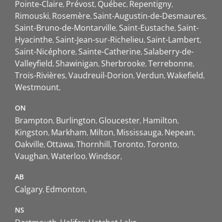
Pointe-Claire
Prévost
Québec
Repentigny
Rimouski
Rosemère
Saint-Augustin-de-Desmaures
Saint-Bruno-de-Montarville
Saint-Eustache
Saint-
Hyacinthe
Saint-Jean-sur-Richelieu
Saint-Lambert
Saint-Nicéphore
Sainte-Catherine
Salaberry-de-
Valleyfield
Shawinigan
Sherbrooke
Terrebonne
Trois-Rivières
Vaudreuil-Dorion
Verdun
Wakefield
Westmount
ON
Brampton
Burlington
Gloucester
Hamilton
Kingston
Markham
Milton
Mississauga
Nepean
Oakville
Ottawa
Thornhill
Toronto
Toronto
Vaughan
Waterloo
Windsor
AB
Calgary
Edmonton
NS