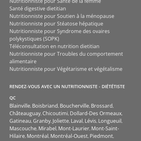
Nutritionniste pour Santé de la femme
Santé digestive dietitian
Nutritionniste pour Soutien à la ménopause
Nutritionniste pour Stéatose hépatique
Nutritionniste pour Syndrome des ovaires
polykystiques (SOPK)
Téléconsultation en nutrition dietitian
Nutritionniste pour Troubles du comportement
alimentaire
Nutritionniste pour Végétarisme et végétalisme
RENDEZ-VOUS AVEC UN NUTRITIONNISTE - DIÉTÉTISTE
QC
Blainville
Boisbriand
Boucherville
Brossard
Châteauguay
Chicoutimi
Dollard-Des Ormeaux
Gatineau
Granby
Joliette
Laval
Lévis
Longueuil
Mascouche
Mirabel
Mont-Laurier
Mont-Saint-
Hilaire
Montréal
Montréal-Ouest
Piedmont