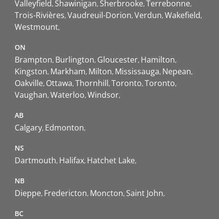
Valleyfield
Shawinigan
Sherbrooke
Terrebonne
Trois-Rivières
Vaudreuil-Dorion
Verdun
Wakefield
Westmount
ON
Brampton
Burlington
Gloucester
Hamilton
Kingston
Markham
Milton
Mississauga
Nepean
Oakville
Ottawa
Thornhill
Toronto
Toronto
Vaughan
Waterloo
Windsor
AB
Calgary
Edmonton
NS
Dartmouth
Halifax
Hatchet Lake
NB
Dieppe
Fredericton
Moncton
Saint John
BC