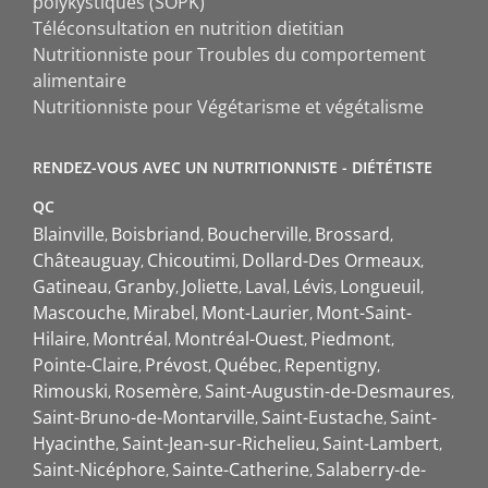
polykystiques (SOPK)
Téléconsultation en nutrition dietitian
Nutritionniste pour Troubles du comportement
alimentaire
Nutritionniste pour Végétarisme et végétalisme
RENDEZ-VOUS AVEC UN NUTRITIONNISTE - DIÉTÉTISTE
QC
Blainville
Boisbriand
Boucherville
Brossard
Châteauguay
Chicoutimi
Dollard-Des Ormeaux
Gatineau
Granby
Joliette
Laval
Lévis
Longueuil
Mascouche
Mirabel
Mont-Laurier
Mont-Saint-
Hilaire
Montréal
Montréal-Ouest
Piedmont
Pointe-Claire
Prévost
Québec
Repentigny
Rimouski
Rosemère
Saint-Augustin-de-Desmaures
Saint-Bruno-de-Montarville
Saint-Eustache
Saint-
Hyacinthe
Saint-Jean-sur-Richelieu
Saint-Lambert
Saint-Nicéphore
Sainte-Catherine
Salaberry-de-