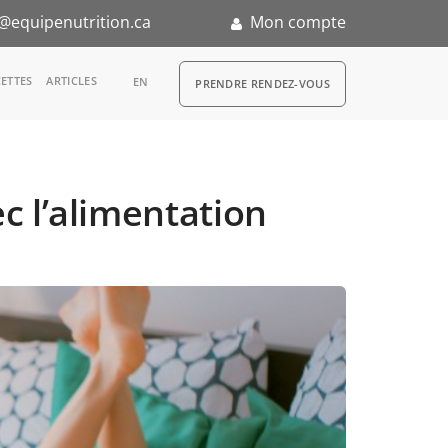
@equipenutrition.ca
Mon compte
RDV
ETTES
ARTICLES
EN
PRENDRE RENDEZ-VOUS
ec l’alimentation
n