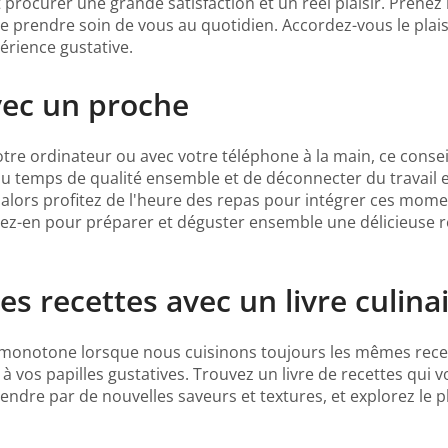
rocurer une grande satisfaction et un réel plaisir. Prene
 de prendre soin de vous au quotidien. Accordez-vous le plai
érience gustative.
vec un proche
tre ordinateur ou avec votre téléphone à la main, ce conse
temps de qualité ensemble et de déconnecter du travail et 
, alors profitez de l'heure des repas pour intégrer ces mome
itez-en pour préparer et déguster ensemble une délicieuse
es recettes avec un livre culina
r monotone lorsque nous cuisinons toujours les mêmes recet
vos papilles gustatives. Trouvez un livre de recettes qui v
dre par de nouvelles saveurs et textures, et explorez le pla