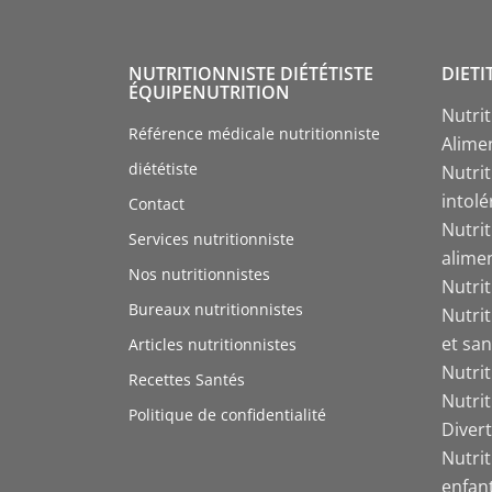
NUTRITIONNISTE DIÉTÉTISTE
DIETI
ÉQUIPENUTRITION
Nutri
Référence médicale nutritionniste
Alime
diététiste
Nutrit
intol
Contact
Nutri
Services nutritionniste
alime
Nos nutritionnistes
Nutri
Bureaux nutritionnistes
Nutri
et san
Articles nutritionnistes
Nutri
Recettes Santés
Nutri
Politique de confidentialité
Divert
Nutrit
enfant