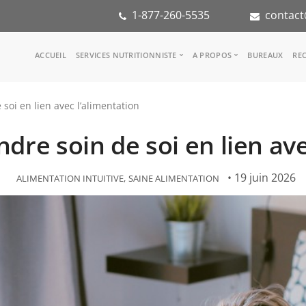
1-877-260-5535
contact
Main
ACCUEIL
SERVICES NUTRITIONNISTE
A PROPOS
BUREAUX
REC
navigation
Consulter une nutritionniste
Notre équipe
soi en lien avec l’alimentation
Référence médicale
Dans les médias
Services aux entreprises
Notre mission
dre soin de soi en lien av
Groupes d'inspiration
Partenaires
KoalaPro
Stage en nutritio
Carrières
• 19 juin 2026
ALIMENTATION INTUITIVE
SAINE ALIMENTATION
FAQ