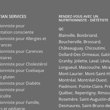
TIAN SERVICES
RENDEZ-VOUS AVEC UN
NUTRITIONNISTE - DIÉTÉTISTE
tionniste pour
QC
ntation consciente
Blainville
Boisbriand
ionniste pour Allergies et
Boucherville
Brossard
érances
Châteauguay
Chicoutimi
tionniste pour Carences
Dollard-Des Ormeaux
Gati
ntaires
Granby
Joliette
Laval
Lévis
tionniste pour Cholestérol
Longueuil
Mascouche
Mira
tionniste pour Coeliaque
Mont-Laurier
Mont-Saint-Hi
s gluten
Montréal
Montréal-Ouest
tionniste pour Diabète
Piedmont
Pointe-Claire
Pr
tionniste pour
Québec
Repentigny
Rimou
iculite
Rosemère
Saint-Augustin-d
ionniste pour Famille,
Desmaures
Saint-Bruno-de
s et pédiatrie