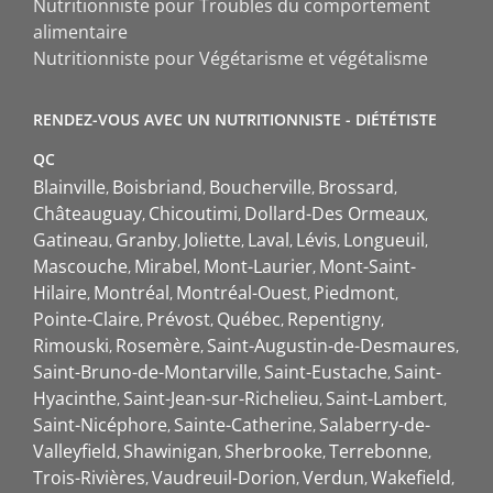
Nutritionniste pour Troubles du comportement
alimentaire
Nutritionniste pour Végétarisme et végétalisme
RENDEZ-VOUS AVEC UN NUTRITIONNISTE - DIÉTÉTISTE
QC
Blainville
Boisbriand
Boucherville
Brossard
Châteauguay
Chicoutimi
Dollard-Des Ormeaux
Gatineau
Granby
Joliette
Laval
Lévis
Longueuil
Mascouche
Mirabel
Mont-Laurier
Mont-Saint-
Hilaire
Montréal
Montréal-Ouest
Piedmont
Pointe-Claire
Prévost
Québec
Repentigny
Rimouski
Rosemère
Saint-Augustin-de-Desmaures
Saint-Bruno-de-Montarville
Saint-Eustache
Saint-
Hyacinthe
Saint-Jean-sur-Richelieu
Saint-Lambert
Saint-Nicéphore
Sainte-Catherine
Salaberry-de-
Valleyfield
Shawinigan
Sherbrooke
Terrebonne
Trois-Rivières
Vaudreuil-Dorion
Verdun
Wakefield