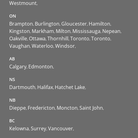
Westmount
ON
Brampton
Burlington
Gloucester
Hamilton
Kingston
Markham
Milton
Mississauga
Nepean
Oakville
Ottawa
Thornhill
Toronto
Toronto
Vaughan
Waterloo
Windsor
AB
Calgary
Edmonton
NS
Dartmouth
Halifax
Hatchet Lake
NB
Dieppe
Fredericton
Moncton
Saint John
BC
Kelowna
Surrey
Vancouver