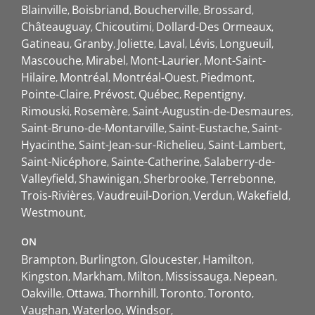
Blainville
Boisbriand
Boucherville
Brossard
Châteauguay
Chicoutimi
Dollard-Des Ormeaux
Gatineau
Granby
Joliette
Laval
Lévis
Longueuil
Mascouche
Mirabel
Mont-Laurier
Mont-Saint-
Hilaire
Montréal
Montréal-Ouest
Piedmont
Pointe-Claire
Prévost
Québec
Repentigny
Rimouski
Rosemère
Saint-Augustin-de-Desmaures
Saint-Bruno-de-Montarville
Saint-Eustache
Saint-
Hyacinthe
Saint-Jean-sur-Richelieu
Saint-Lambert
Saint-Nicéphore
Sainte-Catherine
Salaberry-de-
Valleyfield
Shawinigan
Sherbrooke
Terrebonne
Trois-Rivières
Vaudreuil-Dorion
Verdun
Wakefield
Westmount
ON
Brampton
Burlington
Gloucester
Hamilton
Kingston
Markham
Milton
Mississauga
Nepean
Oakville
Ottawa
Thornhill
Toronto
Toronto
Vaughan
Waterloo
Windsor