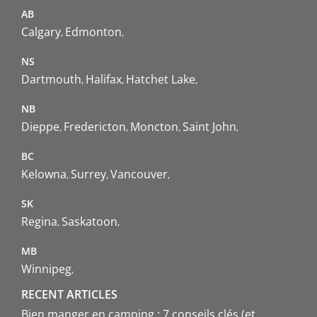
AB
Calgary
Edmonton
NS
Dartmouth
Halifax
Hatchet Lake
NB
Dieppe
Fredericton
Moncton
Saint John
BC
Kelowna
Surrey
Vancouver
SK
Regina
Saskatoon
MB
Winnipeg
RECENT ARTICLES
Bien manger en camping : 7 conseils clés (et