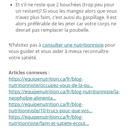
Et s’il ne reste que 2 bouchées (trop peu pour
un restant)? Si vous les mangez alors que vous
n’avez plus faim, c’est aussi du gaspillage. Il est
alors préférable de les jeter car votre corps ne
devrait pas remplacer la poubelle.
N’hésitez pas à
consulter une nutritionniste
pour
vous guider et vous aider à mieux reconnaître
votre satiété.
Articles connexes :
https://equipenutrition.ca/fr/blog-
nutritionniste/occupez-vous-de-la-qu…
https://equipenutrition.ca/fr/blog-nutritionniste/la-
neophobie-alimenta…
https://equipenutrition.ca/fr/blog-
nutritionniste/10-trucs-pour-que-vos…
https://equipenutrition.ca/fr/blog-
nutritionniste/faim-et-satiete-ecout…