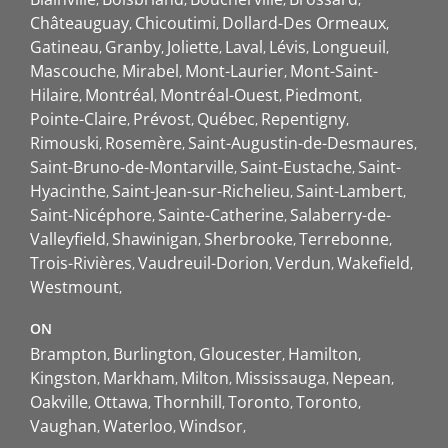
Châteauguay
Chicoutimi
Dollard-Des Ormeaux
Gatineau
Granby
Joliette
Laval
Lévis
Longueuil
Mascouche
Mirabel
Mont-Laurier
Mont-Saint-
Hilaire
Montréal
Montréal-Ouest
Piedmont
Pointe-Claire
Prévost
Québec
Repentigny
Rimouski
Rosemère
Saint-Augustin-de-Desmaures
Saint-Bruno-de-Montarville
Saint-Eustache
Saint-
Hyacinthe
Saint-Jean-sur-Richelieu
Saint-Lambert
Saint-Nicéphore
Sainte-Catherine
Salaberry-de-
Valleyfield
Shawinigan
Sherbrooke
Terrebonne
Trois-Rivières
Vaudreuil-Dorion
Verdun
Wakefield
Westmount
ON
Brampton
Burlington
Gloucester
Hamilton
Kingston
Markham
Milton
Mississauga
Nepean
Oakville
Ottawa
Thornhill
Toronto
Toronto
Vaughan
Waterloo
Windsor