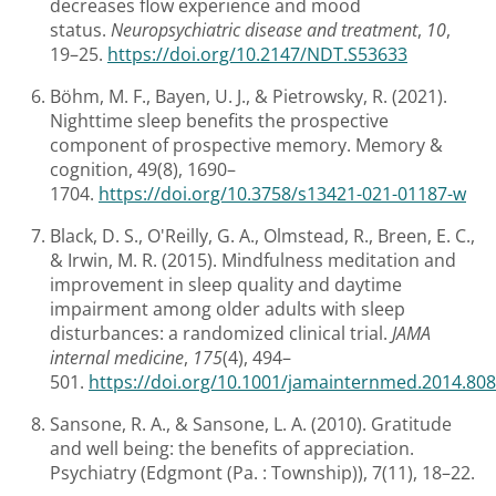
decreases flow experience and mood
status.
Neuropsychiatric disease and treatment
,
10
,
19–25.
https://doi.org/10.2147/NDT.S53633
Böhm, M. F., Bayen, U. J., & Pietrowsky, R. (2021).
Nighttime sleep benefits the prospective
component of prospective memory. Memory &
cognition, 49(8), 1690–
1704.
https://doi.org/10.3758/s13421-021-01187-w
Black, D. S., O'Reilly, G. A., Olmstead, R., Breen, E. C.,
& Irwin, M. R. (2015). Mindfulness meditation and
improvement in sleep quality and daytime
impairment among older adults with sleep
disturbances: a randomized clinical trial.
JAMA
internal medicine
,
175
(4), 494–
501.
https://doi.org/10.1001/jamainternmed.2014.80
Sansone, R. A., & Sansone, L. A. (2010). Gratitude
and well being: the benefits of appreciation.
Psychiatry (Edgmont (Pa. : Township)), 7(11), 18–22.