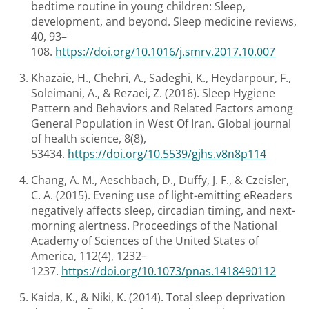
bedtime routine in young children: Sleep,
development, and beyond. Sleep medicine reviews,
40, 93–
108.
https://doi.org/10.1016/j.smrv.2017.10.007
Khazaie, H., Chehri, A., Sadeghi, K., Heydarpour, F.,
Soleimani, A., & Rezaei, Z. (2016). Sleep Hygiene
Pattern and Behaviors and Related Factors among
General Population in West Of Iran. Global journal
of health science, 8(8),
53434.
https://doi.org/10.5539/gjhs.v8n8p114
Chang, A. M., Aeschbach, D., Duffy, J. F., & Czeisler,
C. A. (2015). Evening use of light-emitting eReaders
negatively affects sleep, circadian timing, and next-
morning alertness. Proceedings of the National
Academy of Sciences of the United States of
America, 112(4), 1232–
1237.
https://doi.org/10.1073/pnas.1418490112
Kaida, K., & Niki, K. (2014). Total sleep deprivation