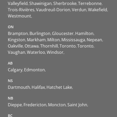
Valleyfield
Shawinigan
Sherbrooke
Terrebonne
Trois-Rivières
Vaudreuil-Dorion
Verdun
Wakefield
Westmount
ON
Brampton
Burlington
Gloucester
Hamilton
Kingston
Markham
Milton
Mississauga
Nepean
Oakville
Ottawa
Thornhill
Toronto
Toronto
Vaughan
Waterloo
Windsor
AB
Calgary
Edmonton
NS
Dartmouth
Halifax
Hatchet Lake
NB
Dieppe
Fredericton
Moncton
Saint John
BC