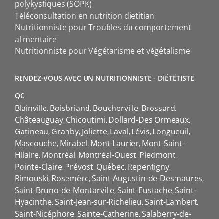
polykystiques (SOPK)
Téléconsultation en nutrition dietitian
Nutritionniste pour Troubles du comportement
alimentaire
Nutritionniste pour Végétarisme et végétalisme
RENDEZ-VOUS AVEC UN NUTRITIONNISTE - DIÉTÉTISTE
QC
Blainville
Boisbriand
Boucherville
Brossard
Châteauguay
Chicoutimi
Dollard-Des Ormeaux
Gatineau
Granby
Joliette
Laval
Lévis
Longueuil
Mascouche
Mirabel
Mont-Laurier
Mont-Saint-
Hilaire
Montréal
Montréal-Ouest
Piedmont
Pointe-Claire
Prévost
Québec
Repentigny
Rimouski
Rosemère
Saint-Augustin-de-Desmaures
Saint-Bruno-de-Montarville
Saint-Eustache
Saint-
Hyacinthe
Saint-Jean-sur-Richelieu
Saint-Lambert
Saint-Nicéphore
Sainte-Catherine
Salaberry-de-