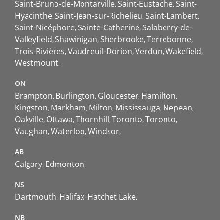
Saint-Bruno-de-Montarville
Saint-Eustache
Saint-
Hyacinthe
Saint-Jean-sur-Richelieu
Saint-Lambert
Saint-Nicéphore
Sainte-Catherine
Salaberry-de-
Valleyfield
Shawinigan
Sherbrooke
Terrebonne
Trois-Rivières
Vaudreuil-Dorion
Verdun
Wakefield
Westmount
ON
Brampton
Burlington
Gloucester
Hamilton
Kingston
Markham
Milton
Mississauga
Nepean
Oakville
Ottawa
Thornhill
Toronto
Toronto
Vaughan
Waterloo
Windsor
AB
Calgary
Edmonton
NS
Dartmouth
Halifax
Hatchet Lake
NB