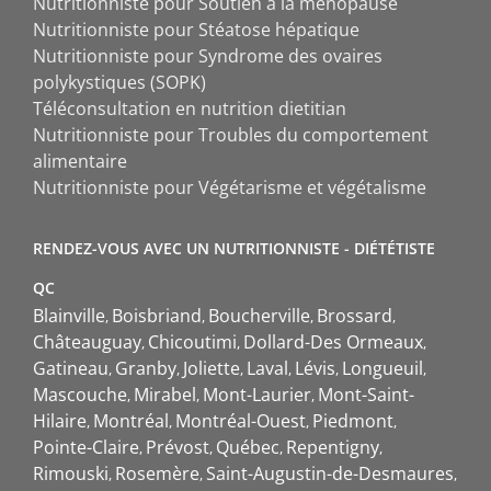
Nutritionniste pour Soutien à la ménopause
Nutritionniste pour Stéatose hépatique
Nutritionniste pour Syndrome des ovaires
polykystiques (SOPK)
Téléconsultation en nutrition dietitian
Nutritionniste pour Troubles du comportement
alimentaire
Nutritionniste pour Végétarisme et végétalisme
RENDEZ-VOUS AVEC UN NUTRITIONNISTE - DIÉTÉTISTE
QC
Blainville
Boisbriand
Boucherville
Brossard
Châteauguay
Chicoutimi
Dollard-Des Ormeaux
Gatineau
Granby
Joliette
Laval
Lévis
Longueuil
Mascouche
Mirabel
Mont-Laurier
Mont-Saint-
Hilaire
Montréal
Montréal-Ouest
Piedmont
Pointe-Claire
Prévost
Québec
Repentigny
Rimouski
Rosemère
Saint-Augustin-de-Desmaures