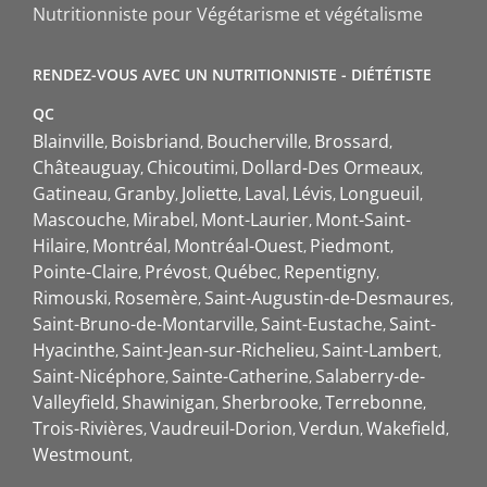
Nutritionniste pour Végétarisme et végétalisme
RENDEZ-VOUS AVEC UN NUTRITIONNISTE - DIÉTÉTISTE
QC
Blainville
Boisbriand
Boucherville
Brossard
Châteauguay
Chicoutimi
Dollard-Des Ormeaux
Gatineau
Granby
Joliette
Laval
Lévis
Longueuil
Mascouche
Mirabel
Mont-Laurier
Mont-Saint-
Hilaire
Montréal
Montréal-Ouest
Piedmont
Pointe-Claire
Prévost
Québec
Repentigny
Rimouski
Rosemère
Saint-Augustin-de-Desmaures
Saint-Bruno-de-Montarville
Saint-Eustache
Saint-
Hyacinthe
Saint-Jean-sur-Richelieu
Saint-Lambert
Saint-Nicéphore
Sainte-Catherine
Salaberry-de-
Valleyfield
Shawinigan
Sherbrooke
Terrebonne
Trois-Rivières
Vaudreuil-Dorion
Verdun
Wakefield
Westmount