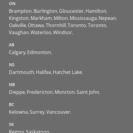
ON
Brampton
Burlington
Gloucester
Hamilton
Kingston
Markham
Milton
Mississauga
Nepean
Oakville
Ottawa
Thornhill
Toronto
Toronto
Vaughan
Waterloo
Windsor
AB
Calgary
Edmonton
NS
Dartmouth
Halifax
Hatchet Lake
NB
Dieppe
Fredericton
Moncton
Saint John
BC
Kelowna
Surrey
Vancouver
SK
Regina
Saskatoon