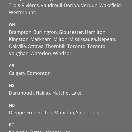
Trois-Rivières
Vaudreuil-Dorion
Verdun
Wakefield
Westmount
ON
Brampton
Burlington
Gloucester
Hamilton
Kingston
Markham
Milton
Mississauga
Nepean
Oakville
Ottawa
Thornhill
Toronto
Toronto
Vaughan
Waterloo
Windsor
AB
Calgary
Edmonton
NS
Dartmouth
Halifax
Hatchet Lake
NB
Dieppe
Fredericton
Moncton
Saint John
BC