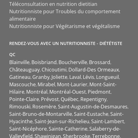
Téléconsultation en nutrition dietitian
Nutritionniste pour Troubles du comportement
alimentaire
Nutritionniste pour Végétarisme et végétalisme
RENDEZ-VOUS AVEC UN NUTRITIONNISTE - DIÉTÉTISTE
QC
Blainville
Boisbriand
Boucherville
Brossard
Châteauguay
Chicoutimi
Dollard-Des Ormeaux
Gatineau
Granby
Joliette
Laval
Lévis
Longueuil
Mascouche
Mirabel
Mont-Laurier
Mont-Saint-
Hilaire
Montréal
Montréal-Ouest
Piedmont
Pointe-Claire
Prévost
Québec
Repentigny
Rimouski
Rosemère
Saint-Augustin-de-Desmaures
Saint-Bruno-de-Montarville
Saint-Eustache
Saint-
Hyacinthe
Saint-Jean-sur-Richelieu
Saint-Lambert
Saint-Nicéphore
Sainte-Catherine
Salaberry-de-
Valleyfield
Shawinigan
Sherbrooke
Terrebonne