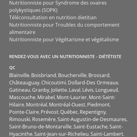
Nutritionniste pour Syndrome des ovaires
polykystiques (SOPK)
Téléconsultation en nutrition dietitian
Nutritionniste pour Troubles du comportement
alimentaire
Nutritionniste pour Végétarisme et végétalisme
RENDEZ-VOUS AVEC UN NUTRITIONNISTE - DIÉTÉTISTE
QC
Blainville
Boisbriand
Boucherville
Brossard
Châteauguay
Chicoutimi
Dollard-Des Ormeaux
Gatineau
Granby
Joliette
Laval
Lévis
Longueuil
Mascouche
Mirabel
Mont-Laurier
Mont-Saint-
Hilaire
Montréal
Montréal-Ouest
Piedmont
Pointe-Claire
Prévost
Québec
Repentigny
Rimouski
Rosemère
Saint-Augustin-de-Desmaures
Saint-Bruno-de-Montarville
Saint-Eustache
Saint-
Hyacinthe
Saint-Jean-sur-Richelieu
Saint-Lambert