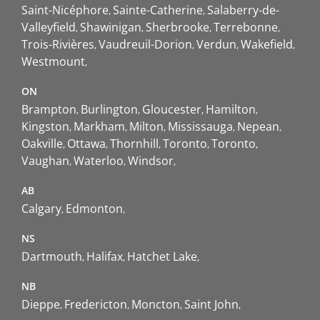
Saint-Nicéphore
Sainte-Catherine
Salaberry-de-
Valleyfield
Shawinigan
Sherbrooke
Terrebonne
Trois-Rivières
Vaudreuil-Dorion
Verdun
Wakefield
Westmount
ON
Brampton
Burlington
Gloucester
Hamilton
Kingston
Markham
Milton
Mississauga
Nepean
Oakville
Ottawa
Thornhill
Toronto
Toronto
Vaughan
Waterloo
Windsor
AB
Calgary
Edmonton
NS
Dartmouth
Halifax
Hatchet Lake
NB
Dieppe
Fredericton
Moncton
Saint John