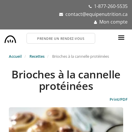
Aller
1-877-260-5535
au
contact@equipenutrition.ca
contenu
Mon compte
principal
PRENDRE UN RENDEZ-VOUS
Accueil
Recettes
Brioches à la cannelle protéinées
Brioches à la cannelle
protéinées
Print/PDF