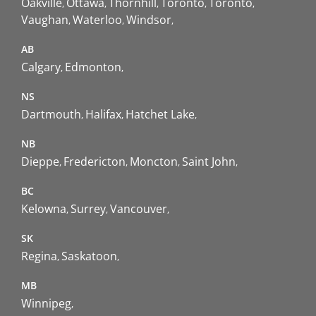
Oakville
Ottawa
Thornhill
Toronto
Toronto
Vaughan
Waterloo
Windsor
AB
Calgary
Edmonton
NS
Dartmouth
Halifax
Hatchet Lake
NB
Dieppe
Fredericton
Moncton
Saint John
BC
Kelowna
Surrey
Vancouver
SK
Regina
Saskatoon
MB
Winnipeg