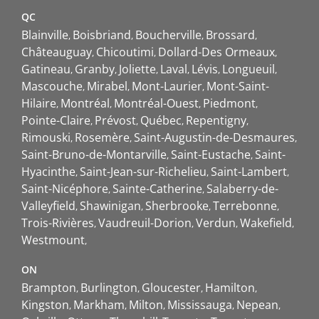
QC
Blainville
Boisbriand
Boucherville
Brossard
Châteauguay
Chicoutimi
Dollard-Des Ormeaux
Gatineau
Granby
Joliette
Laval
Lévis
Longueuil
Mascouche
Mirabel
Mont-Laurier
Mont-Saint-
Hilaire
Montréal
Montréal-Ouest
Piedmont
Pointe-Claire
Prévost
Québec
Repentigny
Rimouski
Rosemère
Saint-Augustin-de-Desmaures
Saint-Bruno-de-Montarville
Saint-Eustache
Saint-
Hyacinthe
Saint-Jean-sur-Richelieu
Saint-Lambert
Saint-Nicéphore
Sainte-Catherine
Salaberry-de-
Valleyfield
Shawinigan
Sherbrooke
Terrebonne
Trois-Rivières
Vaudreuil-Dorion
Verdun
Wakefield
Westmount
ON
Brampton
Burlington
Gloucester
Hamilton
Kingston
Markham
Milton
Mississauga
Nepean