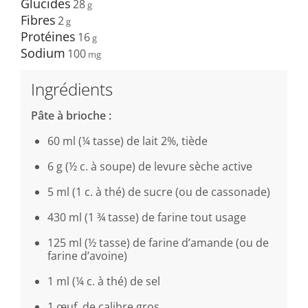
Glucides
28
Fibres
2
Protéines
16
Sodium
100
Ingrédients
Pâte à brioche :
60 ml (¼ tasse) de lait 2%, tiède
6 g (½ c. à soupe) de levure sèche active
5 ml (1 c. à thé) de sucre (ou de cassonade)
430 ml (1 ¾ tasse) de farine tout usage
125 ml (½ tasse) de farine d’amande (ou de
farine d’avoine)
1 ml (¼ c. à thé) de sel
1 œuf, de calibre gros