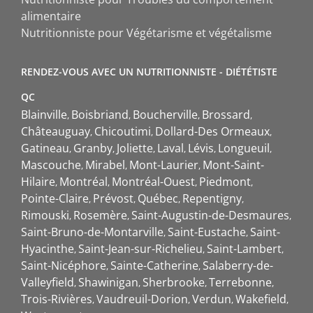
alimentaire
Nutritionniste pour Végétarisme et végétalisme
RENDEZ-VOUS AVEC UN NUTRITIONNISTE - DIÉTÉTISTE
QC
Blainville
Boisbriand
Boucherville
Brossard
Châteauguay
Chicoutimi
Dollard-Des Ormeaux
Gatineau
Granby
Joliette
Laval
Lévis
Longueuil
Mascouche
Mirabel
Mont-Laurier
Mont-Saint-
Hilaire
Montréal
Montréal-Ouest
Piedmont
Pointe-Claire
Prévost
Québec
Repentigny
Rimouski
Rosemère
Saint-Augustin-de-Desmaures
Saint-Bruno-de-Montarville
Saint-Eustache
Saint-
Hyacinthe
Saint-Jean-sur-Richelieu
Saint-Lambert
Saint-Nicéphore
Sainte-Catherine
Salaberry-de-
Valleyfield
Shawinigan
Sherbrooke
Terrebonne
Trois-Rivières
Vaudreuil-Dorion
Verdun
Wakefield