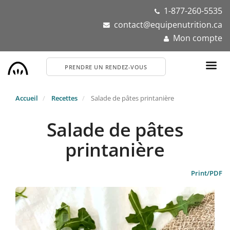
Aller
1-877-260-5535
au
contact@equipenutrition.ca
contenu
Mon compte
principal
PRENDRE UN RENDEZ-VOUS
Accueil
Recettes
Salade de pâtes printanière
Salade de pâtes
printanière
Print/PDF