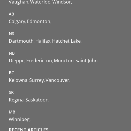
Vaughan
Waterloo
Windsor
AB
Calgary
Edmonton
NS
Dartmouth
Halifax
Hatchet Lake
NB
Dieppe
Fredericton
Moncton
Saint John
BC
Kelowna
Surrey
Vancouver
SK
Regina
Saskatoon
MB
Winnipeg
RECENT ARTICLES