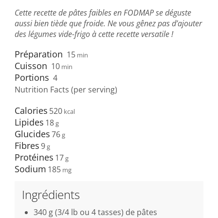
Cette recette de pâtes faibles en FODMAP se déguste
aussi bien tiède que froide. Ne vous gênez pas d’ajouter
des légumes vide-frigo à cette recette versatile !
Préparation
15
min
Cuisson
10
min
Portions
4
Nutrition Facts (per serving)
Calories
520
Lipides
18
Glucides
76
Fibres
9
Protéines
17
Sodium
185
Ingrédients
340 g (3/4 lb ou 4 tasses) de pâtes