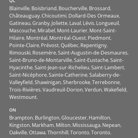
QC
Blainville
Boisbriand
Boucherville
Brossard
Châteauguay
Chicoutimi
Dollard-Des Ormeaux
Gatineau
Granby
Joliette
Laval
Lévis
Longueuil
Mascouche
Mirabel
Mont-Laurier
Mont-Saint-
Hilaire
Montréal
Montréal-Ouest
Piedmont
Pointe-Claire
Prévost
Québec
Repentigny
Rimouski
Rosemère
Saint-Augustin-de-Desmaures
Saint-Bruno-de-Montarville
Saint-Eustache
Saint-
Hyacinthe
Saint-Jean-sur-Richelieu
Saint-Lambert
Saint-Nicéphore
Sainte-Catherine
Salaberry-de-
Valleyfield
Shawinigan
Sherbrooke
Terrebonne
Trois-Rivières
Vaudreuil-Dorion
Verdun
Wakefield
Westmount
ON
Brampton
Burlington
Gloucester
Hamilton
Kingston
Markham
Milton
Mississauga
Nepean
Oakville
Ottawa
Thornhill
Toronto
Toronto