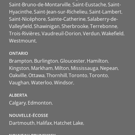
Saint-Bruno-de-Montarville
Saint-Eustache
Saint-
Hyacinthe
Saint-Jean-sur-Richelieu
Saint-Lambert
Saint-Nicéphore
Sainte-Catherine
Salaberry-de-
Valleyfield
Shawinigan
Sherbrooke
Terrebonne
Trois-Rivières
Vaudreuil-Dorion
Verdun
Wakefield
Westmount
ONTARIO
Brampton
Burlington
Gloucester
Hamilton
Kingston
Markham
Milton
Mississauga
Nepean
Oakville
Ottawa
Thornhill
Toronto
Toronto
Vaughan
Waterloo
Windsor
ALBERTA
Calgary
Edmonton
NOUVELLE-ÉCOSSE
Dartmouth
Halifax
Hatchet Lake