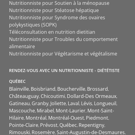
Nutritionniste pour Soutien à la ménopause
Nutritionniste pour Stéatose hépatique
Nutritionniste pour Syndrome des ovaires
polykystiques (SOPK)
Téléconsultation en nutrition dietitian
Nutritionniste pour Troubles du comportement
alimentaire
Nutritionniste pour Végétarisme et végétalisme
RENDEZ-VOUS AVEC UN NUTRITIONNISTE - DIÉTÉTISTE
QUÉBEC
Blainville
Boisbriand
Boucherville
Brossard
Châteauguay
Chicoutimi
Dollard-Des Ormeaux
Gatineau
Granby
Joliette
Laval
Lévis
Longueuil
Mascouche
Mirabel
Mont-Laurier
Mont-Saint-
Hilaire
Montréal
Montréal-Ouest
Piedmont
Pointe-Claire
Prévost
Québec
Repentigny
Rimouski
Rosemère
Saint-Augustin-de-Desmaures