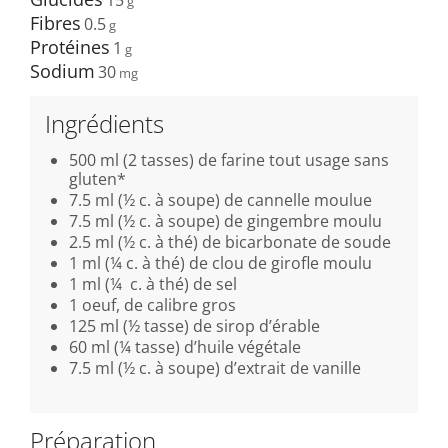
Fibres
0.5
Protéines
1
Sodium
30
Ingrédients
500 ml (2 tasses) de farine tout usage sans
gluten*
7.5 ml (½ c. à soupe) de cannelle moulue
7.5 ml (½ c. à soupe) de gingembre moulu
2.5 ml (½ c. à thé) de bicarbonate de soude
1 ml (¼ c. à thé) de clou de girofle moulu
1 ml (¼ c. à thé) de sel
1 oeuf, de calibre gros
125 ml (½ tasse) de sirop d’érable
60 ml (¼ tasse) d’huile végétale
7.5 ml (½ c. à soupe) d’extrait de vanille
Préparation