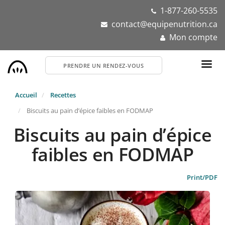
Aller
1-877-260-5535
au
contact@equipenutrition.ca
contenu
Mon compte
principal
PRENDRE UN RENDEZ-VOUS
Accueil
Recettes
Biscuits au pain d’épice faibles en FODMAP
Biscuits au pain d’épice
faibles en FODMAP
Print/PDF