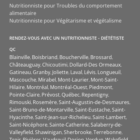
Nutritionniste pour Troubles du comportement
alimentaire
Nutritionniste pour Végétarisme et végétalisme
RENDEZ-VOUS AVEC UN NUTRITIONNISTE - DIÉTÉTISTE
QC
Blainville
Boisbriand
Boucherville
Brossard
Châteauguay
Chicoutimi
Dollard-Des Ormeaux
Gatineau
Granby
Joliette
Laval
Lévis
Longueuil
Mascouche
Mirabel
Mont-Laurier
Mont-Saint-
Hilaire
Montréal
Montréal-Ouest
Piedmont
Pointe-Claire
Prévost
Québec
Repentigny
Rimouski
Rosemère
Saint-Augustin-de-Desmaures
Saint-Bruno-de-Montarville
Saint-Eustache
Saint-
Hyacinthe
Saint-Jean-sur-Richelieu
Saint-Lambert
Saint-Nicéphore
Sainte-Catherine
Salaberry-de-
Valleyfield
Shawinigan
Sherbrooke
Terrebonne
Trois-Rivières
Vaudreuil-Dorion
Verdun
Wakefield