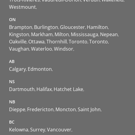
Westmount
ON
Brampton
Burlington
Gloucester
Hamilton
Kingston
Markham
Milton
Mississauga
Nepean
Oakville
Ottawa
Thornhill
Toronto
Toronto
Vaughan
Waterloo
Windsor
AB
Calgary
Edmonton
NS
Dartmouth
Halifax
Hatchet Lake
NB
Dieppe
Fredericton
Moncton
Saint John
BC
Kelowna
Surrey
Vancouver