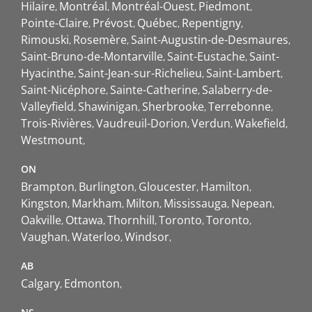
Hilaire
Montréal
Montréal-Ouest
Piedmont
Pointe-Claire
Prévost
Québec
Repentigny
Rimouski
Rosemère
Saint-Augustin-de-Desmaures
Saint-Bruno-de-Montarville
Saint-Eustache
Saint-
Hyacinthe
Saint-Jean-sur-Richelieu
Saint-Lambert
Saint-Nicéphore
Sainte-Catherine
Salaberry-de-
Valleyfield
Shawinigan
Sherbrooke
Terrebonne
Trois-Rivières
Vaudreuil-Dorion
Verdun
Wakefield
Westmount
ON
Brampton
Burlington
Gloucester
Hamilton
Kingston
Markham
Milton
Mississauga
Nepean
Oakville
Ottawa
Thornhill
Toronto
Toronto
Vaughan
Waterloo
Windsor
AB
Calgary
Edmonton