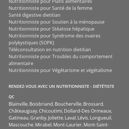
Nutritionniste pour Plans alimentaires
Nutritionniste pour Santé de la femme
Santé digestive dietitian
Nutritionniste pour Soutien à la ménopause
Nutritionniste pour Stéatose hépatique
Nutritionniste pour Syndrome des ovaires
polykystiques (SOPK)
Téléconsultation en nutrition dietitian
Nutritionniste pour Troubles du comportement
alimentaire
Nutritionniste pour Végétarisme et végétalisme
RENDEZ-VOUS AVEC UN NUTRITIONNISTE - DIÉTÉTISTE
QC
Blainville
Boisbriand
Boucherville
Brossard
Châteauguay
Chicoutimi
Dollard-Des Ormeaux
Gatineau
Granby
Joliette
Laval
Lévis
Longueuil
Mascouche
Mirabel
Mont-Laurier
Mont-Saint-