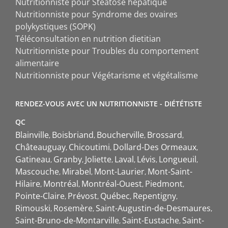
Nutritionniste pour Stéatose hépatique
Nutritionniste pour Syndrome des ovaires
polykystiques (SOPK)
Téléconsultation en nutrition dietitian
Nutritionniste pour Troubles du comportement
alimentaire
Nutritionniste pour Végétarisme et végétalisme
RENDEZ-VOUS AVEC UN NUTRITIONNISTE - DIÉTÉTISTE
QC
Blainville
Boisbriand
Boucherville
Brossard
Châteauguay
Chicoutimi
Dollard-Des Ormeaux
Gatineau
Granby
Joliette
Laval
Lévis
Longueuil
Mascouche
Mirabel
Mont-Laurier
Mont-Saint-
Hilaire
Montréal
Montréal-Ouest
Piedmont
Pointe-Claire
Prévost
Québec
Repentigny
Rimouski
Rosemère
Saint-Augustin-de-Desmaures
Saint-Bruno-de-Montarville
Saint-Eustache
Saint-