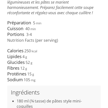
légumineuses et les pâtes se marient
harmonieusement. Préparez facilement cette soupe
réconfortante et régalez-vous avec chaque cuillère !
Préparation
5
min
Cuisson
40
min
Portions
3-4
Nutrition Facts (per serving)
Calories
250
Lipides
4
Glucides
52
Fibres
12
Protéines
15
Sodium
105
Ingrédients
180 ml (¾ tasse) de pâtes style mini-
coquilles