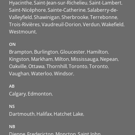
Hyacinthe
Saint-Jean-sur-Richelieu
Saint-Lambert
Saint-Nicéphore
Sainte-Catherine
Salaberry-de-
Valleyfield
Shawinigan
Sherbrooke
Terrebonne
Trois-Rivières
Vaudreuil-Dorion
Verdun
Wakefield
Westmount
ON
Brampton
Burlington
Gloucester
Hamilton
Kingston
Markham
Milton
Mississauga
Nepean
Oakville
Ottawa
Thornhill
Toronto
Toronto
Vaughan
Waterloo
Windsor
AB
Calgary
Edmonton
NS
Dartmouth
Halifax
Hatchet Lake
NB
Dieppe
Fredericton
Moncton
Saint John