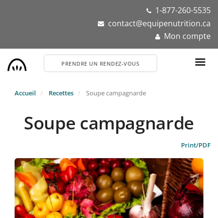
Aller
1-877-260-5535
au
contact@equipenutrition.ca
contenu
Mon compte
principal
PRENDRE UN RENDEZ-VOUS
Accueil
Recettes
Soupe campagnarde
Soupe campagnarde
Print/PDF