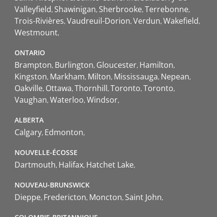
Valleyfield
Shawinigan
Sherbrooke
Terrebonne
Trois-Rivières
Vaudreuil-Dorion
Verdun
Wakefield
Westmount
ONTARIO
Brampton
Burlington
Gloucester
Hamilton
Kingston
Markham
Milton
Mississauga
Nepean
Oakville
Ottawa
Thornhill
Toronto
Toronto
Vaughan
Waterloo
Windsor
ALBERTA
Calgary
Edmonton
NOUVELLE-ÉCOSSE
Dartmouth
Halifax
Hatchet Lake
NOUVEAU-BRUNSWICK
Dieppe
Fredericton
Moncton
Saint John