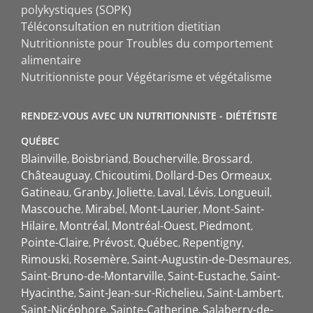
polykystiques (SOPK)
Téléconsultation en nutrition dietitian
Nutritionniste pour Troubles du comportement
alimentaire
Nutritionniste pour Végétarisme et végétalisme
RENDEZ-VOUS AVEC UN NUTRITIONNISTE - DIÉTÉTISTE
QUÉBEC
Blainville
Boisbriand
Boucherville
Brossard
Châteauguay
Chicoutimi
Dollard-Des Ormeaux
Gatineau
Granby
Joliette
Laval
Lévis
Longueuil
Mascouche
Mirabel
Mont-Laurier
Mont-Saint-
Hilaire
Montréal
Montréal-Ouest
Piedmont
Pointe-Claire
Prévost
Québec
Repentigny
Rimouski
Rosemère
Saint-Augustin-de-Desmaures
Saint-Bruno-de-Montarville
Saint-Eustache
Saint-
Hyacinthe
Saint-Jean-sur-Richelieu
Saint-Lambert
Saint-Nicéphore
Sainte-Catherine
Salaberry-de-