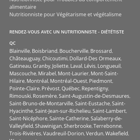
alimentaire
Nutritionniste pour Végétarisme et végétalisme
RENDEZ-VOUS AVEC UN NUTRITIONNISTE - DIÉTÉTISTE
QC
Blainville
Boisbriand
Boucherville
Brossard
Châteauguay
Chicoutimi
Dollard-Des Ormeaux
Gatineau
Granby
Joliette
Laval
Lévis
Longueuil
Mascouche
Mirabel
Mont-Laurier
Mont-Saint-
Hilaire
Montréal
Montréal-Ouest
Piedmont
Pointe-Claire
Prévost
Québec
Repentigny
Rimouski
Rosemère
Saint-Augustin-de-Desmaures
Saint-Bruno-de-Montarville
Saint-Eustache
Saint-
Hyacinthe
Saint-Jean-sur-Richelieu
Saint-Lambert
Saint-Nicéphore
Sainte-Catherine
Salaberry-de-
Valleyfield
Shawinigan
Sherbrooke
Terrebonne
Trois-Rivières
Vaudreuil-Dorion
Verdun
Wakefield