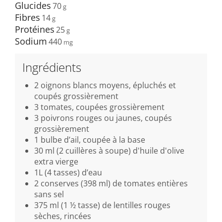
Glucides
70
Fibres
14
Protéines
25
Sodium
440
Ingrédients
2 oignons blancs moyens, épluchés et
coupés grossièrement
3 tomates, coupées grossièrement
3 poivrons rouges ou jaunes, coupés
grossièrement
1 bulbe d’ail, coupée à la base
30 ml (2 cuillères à soupe) d'huile d'olive
extra vierge
1L (4 tasses) d’eau
2 conserves (398 ml) de tomates entières
sans sel
375 ml (1 ½ tasse) de lentilles rouges
sèches, rincées