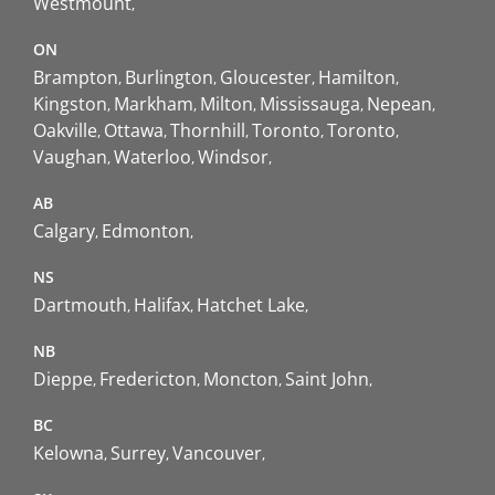
Westmount
ON
Brampton
Burlington
Gloucester
Hamilton
Kingston
Markham
Milton
Mississauga
Nepean
Oakville
Ottawa
Thornhill
Toronto
Toronto
Vaughan
Waterloo
Windsor
AB
Calgary
Edmonton
NS
Dartmouth
Halifax
Hatchet Lake
NB
Dieppe
Fredericton
Moncton
Saint John
BC
Kelowna
Surrey
Vancouver