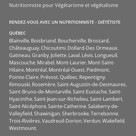
Nutritionniste pour Végétarisme et végétalisme
RENDEZ-VOUS AVEC UN NUTRITIONNISTE - DIÉTÉTISTE
QUÉBEC
Blainville
Boisbriand
Boucherville
Brossard
Châteauguay
Chicoutimi
Dollard-Des Ormeaux
Gatineau
Granby
Joliette
Laval
Lévis
Longueuil
Mascouche
Mirabel
Mont-Laurier
Mont-Saint-
Hilaire
Montréal
Montréal-Ouest
Piedmont
Pointe-Claire
Prévost
Québec
Repentigny
Rimouski
Rosemère
Saint-Augustin-de-Desmaures
Saint-Bruno-de-Montarville
Saint-Eustache
Saint-
Hyacinthe
Saint-Jean-sur-Richelieu
Saint-Lambert
Saint-Nicéphore
Sainte-Catherine
Salaberry-de-
Valleyfield
Shawinigan
Sherbrooke
Terrebonne
Trois-Rivières
Vaudreuil-Dorion
Verdun
Wakefield
Westmount