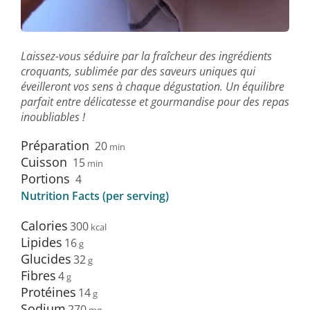
Laissez-vous séduire par la fraîcheur des ingrédients
croquants, sublimée par des saveurs uniques qui
éveilleront vos sens à chaque dégustation. Un équilibre
parfait entre délicatesse et gourmandise pour des repas
inoubliables !
Préparation
20
min
Cuisson
15
min
Portions
4
Nutrition Facts (per serving)
Calories
300
Lipides
16
Glucides
32
Fibres
4
Protéines
14
Sodium
270