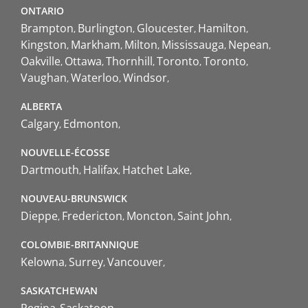
ONTARIO
Brampton
Burlington
Gloucester
Hamilton
Kingston
Markham
Milton
Mississauga
Nepean
Oakville
Ottawa
Thornhill
Toronto
Toronto
Vaughan
Waterloo
Windsor
ALBERTA
Calgary
Edmonton
NOUVELLE-ÉCOSSE
Dartmouth
Halifax
Hatchet Lake
NOUVEAU-BRUNSWICK
Dieppe
Fredericton
Moncton
Saint John
COLOMBIE-BRITANNIQUE
Kelowna
Surrey
Vancouver
SASKATCHEWAN