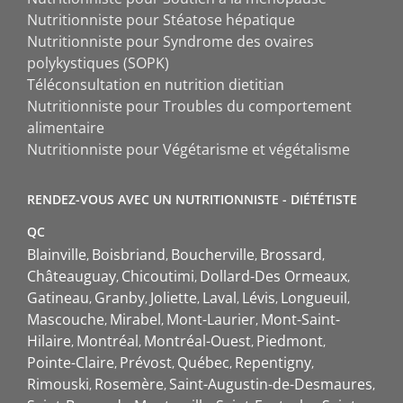
Nutritionniste pour Stéatose hépatique
Nutritionniste pour Syndrome des ovaires
polykystiques (SOPK)
Téléconsultation en nutrition dietitian
Nutritionniste pour Troubles du comportement
alimentaire
Nutritionniste pour Végétarisme et végétalisme
RENDEZ-VOUS AVEC UN NUTRITIONNISTE - DIÉTÉTISTE
QC
Blainville
Boisbriand
Boucherville
Brossard
Châteauguay
Chicoutimi
Dollard-Des Ormeaux
Gatineau
Granby
Joliette
Laval
Lévis
Longueuil
Mascouche
Mirabel
Mont-Laurier
Mont-Saint-
Hilaire
Montréal
Montréal-Ouest
Piedmont
Pointe-Claire
Prévost
Québec
Repentigny
Rimouski
Rosemère
Saint-Augustin-de-Desmaures