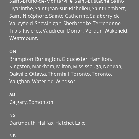
Saint-Bruno-de-Montarville
Saint-Eustache
Saint-
Hyacinthe
Saint-Jean-sur-Richelieu
Saint-Lambert
Saint-Nicéphore
Sainte-Catherine
Salaberry-de-
Valleyfield
Shawinigan
Sherbrooke
Terrebonne
Trois-Rivières
Vaudreuil-Dorion
Verdun
Wakefield
Westmount
ON
Brampton
Burlington
Gloucester
Hamilton
Kingston
Markham
Milton
Mississauga
Nepean
Oakville
Ottawa
Thornhill
Toronto
Toronto
Vaughan
Waterloo
Windsor
AB
Calgary
Edmonton
NS
Dartmouth
Halifax
Hatchet Lake
NB