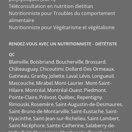
Téléconsultation en nutrition dietitian
Nutritionniste pour Troubles du comportement
alimentaire
Nutritionniste pour Végétarisme et végétalisme
RENDEZ-VOUS AVEC UN NUTRITIONNISTE - DIÉTÉTISTE
QC
Blainville
Boisbriand
Boucherville
Brossard
Châteauguay
Chicoutimi
Dollard-Des Ormeaux
Gatineau
Granby
Joliette
Laval
Lévis
Longueuil
Mascouche
Mirabel
Mont-Laurier
Mont-Saint-
Hilaire
Montréal
Montréal-Ouest
Piedmont
Pointe-Claire
Prévost
Québec
Repentigny
Rimouski
Rosemère
Saint-Augustin-de-Desmaures
Saint-Bruno-de-Montarville
Saint-Eustache
Saint-
Hyacinthe
Saint-Jean-sur-Richelieu
Saint-Lambert
Saint-Nicéphore
Sainte-Catherine
Salaberry-de-